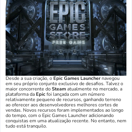
Desde a sua criação, o
Epic Games Launcher
navegou
em seu próprio conjunto exclusivo de desafios. Talvez o
maior concorrente do
Steam
atualmente no mercado, a
plataforma da
Epic
foi lançada com um número
relativamente pequeno de recursos, ganhando terreno
ao oferecer aos desenvolvedores melhores cortes de
vendas. Novos recursos foram implementados ao longo
do tempo, com o Epic Games Launcher adicionando
conquistas em uma atualização recente. No entanto, nem
tudo está tranquilo.