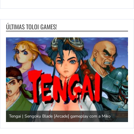
ÚLTIMAS TOLOI GAMES!
Tengai | Sengoku Blade [Arcade] gameplay com a Miko
D