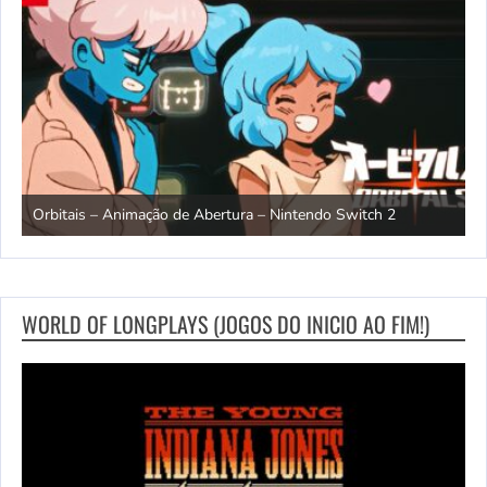
ndo
R
Orbitais – Animação de Abertura – Nintendo Switch 2
S
WORLD OF LONGPLAYS (JOGOS DO INICIO AO FIM!)