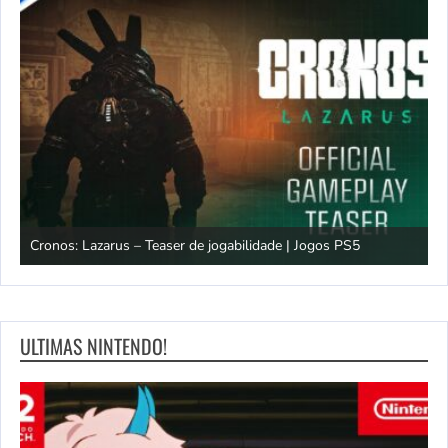
os
Cronos: Lazarus – Teaser de jogabilidade | Jogos PS5
E
ULTIMAS NINTENDO!