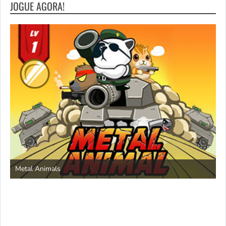
JOGUE AGORA!
S
Metal Animals