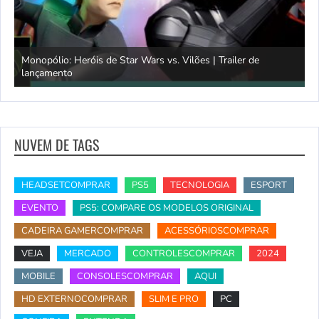
Monopólio: Heróis de Star Wars vs. Vilões | Trailer de
lançamento
S
NUVEM DE TAGS
HEADSETCOMPRAR
PS5
TECNOLOGIA
ESPORT
EVENTO
PS5: COMPARE OS MODELOS ORIGINAL
CADEIRA GAMERCOMPRAR
ACESSÓRIOSCOMPRAR
VEJA
MERCADO
CONTROLESCOMPRAR
2024
MOBILE
CONSOLESCOMPRAR
AQUI
HD EXTERNOCOMPRAR
SLIM E PRO
PC