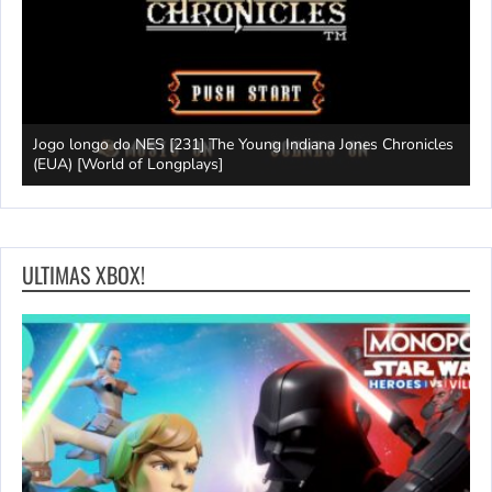
Jogo longo do NES [231] The Young Indiana Jones Chronicles
W
ays]
(EUA) [World of Longplays]
T
ULTIMAS XBOX!