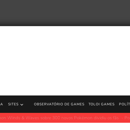
RA
SITES
OBSERVATÓRIO DE GAMES
TOLOI GAMES
POLÍ
ciona Jubileu de X-Men na 9ª temporada: primeira olhada na jogabil