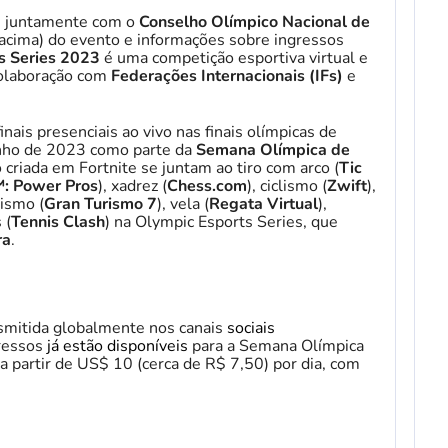
, juntamente com o
Conselho Olímpico Nacional de
acima) do evento e informações sobre ingressos
s Series 2023
é uma competição esportiva virtual e
colaboração com
Federações Internacionais (IFs)
e
nais presenciais ao vivo nas finais olímpicas de
unho de 2023 como parte da
Semana Olímpica de
o criada em Fortnite se juntam ao tiro com arco (
Tic
: Power Pros
), xadrez (
Chess.com
), ciclismo (
Zwift
),
lismo (
Gran Turismo 7
), vela (
Regata Virtual
),
 (
Tennis Clash
) na Olympic Esports Series, que
ra
.
nsmitida globalmente nos canais
sociais
gressos
já estão disponíveis
para a Semana Olímpica
a partir de US$ 10 (cerca de R$ 7,50) por dia, com