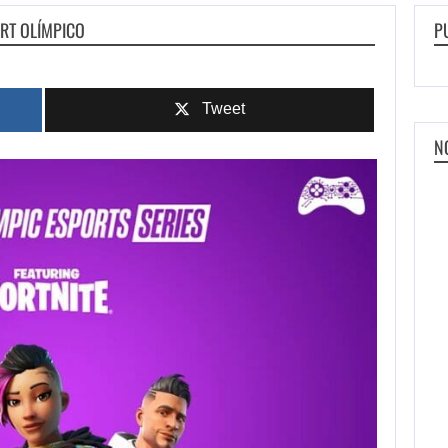
ORT OLÍMPICO
P
Tweet
N