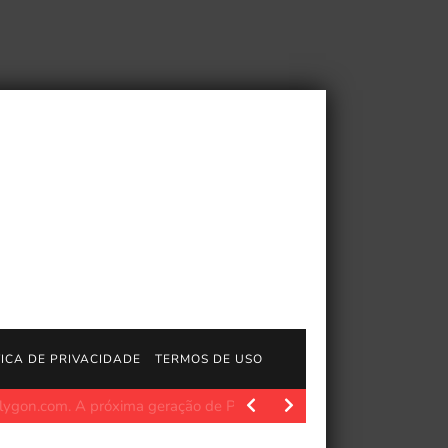
TICA DE PRIVACIDADE
TERMOS DE USO
idade
Polygon.com. O querido personagem dos X-Men, Jubilee, e