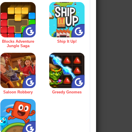
Blocks Adventure
Ship It Up!
Jungle Saga
Saloon Robbery
Greedy Gnomes