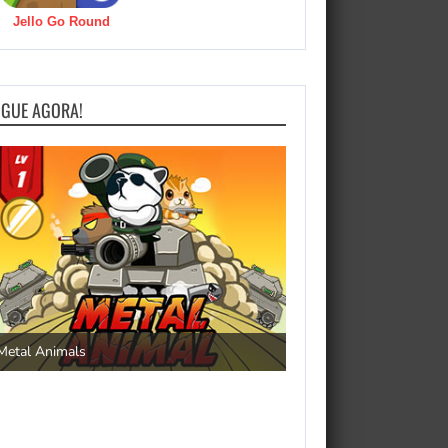
Jello Go Round
OGUE AGORA!
Save the Princess
Metal Animals