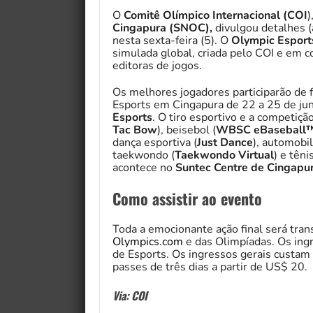
O
Comitê Olímpico Internacional (COI
)
Cingapura (SNOC),
divulgou detalhes (
nesta sexta-feira (5). O
Olympic Esport
simulada global, criada pelo COI e em 
editoras de jogos.
Os melhores jogadores participarão de fi
Esports em Cingapura de 22 a 25 de j
Esports
. O tiro esportivo e a competiçã
Tac Bow
), beisebol (
WBSC eBaseball™
dança esportiva (
Just Dance
), automobi
taekwondo (
Taekwondo Virtual
) e tênis
acontece no
Suntec Centre de Cingapu
Como assistir ao evento
Toda a emocionante ação final será tra
Olympics.com
e das Olimpíadas. Os in
de Esports. Os ingressos gerais custam 
passes de três dias a partir de US$ 20.
Via: COI