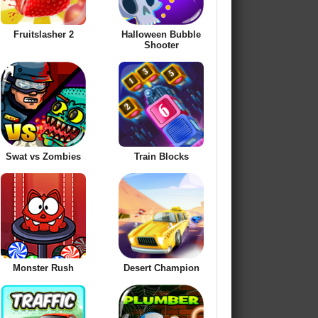
Fruitslasher 2
Halloween Bubble
Shooter
Swat vs Zombies
Train Blocks
Monster Rush
Desert Champion