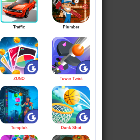
Traffic
Plumber
ZUNO
Tower Twist
Templok
Dunk Shot