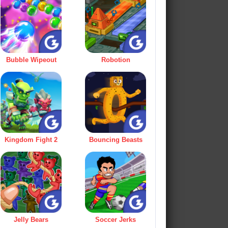
Bubble Wipeout
Robotion
Kingdom Fight 2
Bouncing Beasts
Jelly Bears
Soccer Jerks