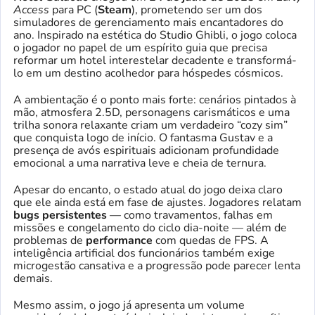
Access
para PC (
Steam
), prometendo ser um dos
simuladores de gerenciamento mais encantadores do
ano. Inspirado na estética do Studio Ghibli, o jogo coloca
o jogador no papel de um espírito guia que precisa
reformar um hotel interestelar decadente e transformá-
lo em um destino acolhedor para hóspedes cósmicos.
A ambientação é o ponto mais forte: cenários pintados à
mão, atmosfera 2.5D, personagens carismáticos e uma
trilha sonora relaxante criam um verdadeiro “cozy sim”
que conquista logo de início. O fantasma Gustav e a
presença de avós espirituais adicionam profundidade
emocional a uma narrativa leve e cheia de ternura.
Apesar do encanto, o estado atual do jogo deixa claro
que ele ainda está em fase de ajustes. Jogadores relatam
bugs persistentes
— como travamentos, falhas em
missões e congelamento do ciclo dia-noite — além de
problemas de
performance
com quedas de FPS. A
inteligência artificial dos funcionários também exige
microgestão cansativa e a progressão pode parecer lenta
demais.
Mesmo assim, o jogo já apresenta um volume