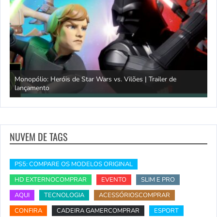
Monopólio: Heróis de Star Wars vs. Vilões | Trailer de
lançamento
S
NUVEM DE TAGS
PS5: COMPARE OS MODELOS ORIGINAL
HD EXTERNOCOMPRAR
EVENTO
SLIM E PRO
AQUI
TECNOLOGIA
ACESSÓRIOSCOMPRAR
CONFIRA
CADEIRA GAMERCOMPRAR
ESPORT