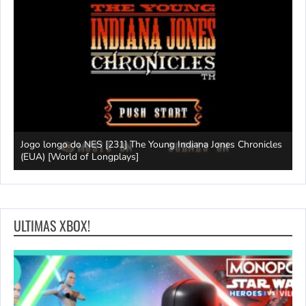
Jogo longo do NES [231] The Young Indiana Jones Chronicles
W
ays]
(EUA) [World of Longplays]
T
ULTIMAS XBOX!