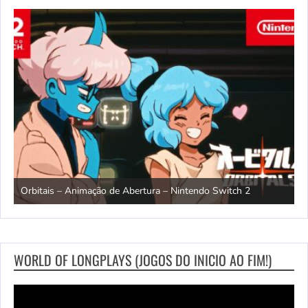
ndo
R
Orbitais – Animação de Abertura – Nintendo Switch 2
S
WORLD OF LONGPLAYS (JOGOS DO INICIO AO FIM!)