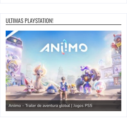
ULTIMAS PLAYSTATION!
T
Aniimo – Trailer de aventura global | Jogos PS5
J