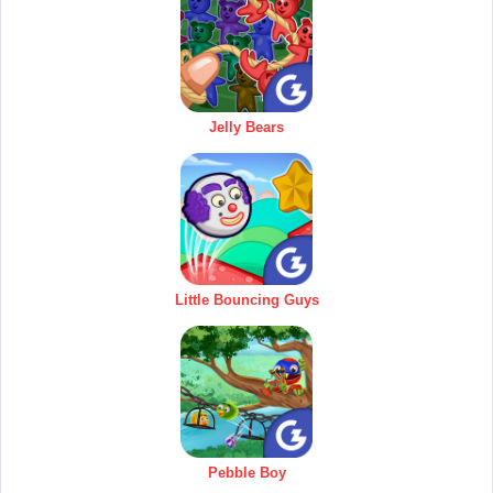
Jelly Bears
Little Bouncing Guys
Pebble Boy