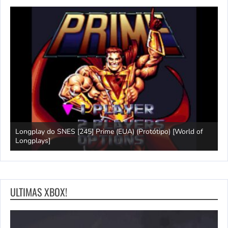
Longplay do SNES [245] Prime (EUA) (Protótipo) [World of
J
Longplays]
[
ULTIMAS XBOX!