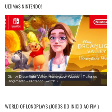
ULTIMAS NINTENDO!
ndo
Disney Dreamlight Valley: Honeyglow Woods – Trailer de
lançamento – Nintendo Switch 2
N
WORLD OF LONGPLAYS (JOGOS DO INICIO AO FIM!)