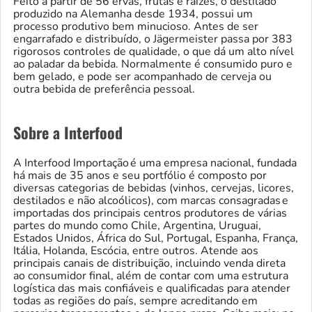
Feito a partir de 56 ervas, frutas e raízes, o destilado
produzido na Alemanha desde 1934, possui um
processo produtivo bem minucioso. Antes de ser
engarrafado e distribuído, o Jägermeister passa por 383
rigorosos controles de qualidade, o que dá um alto nível
ao paladar da bebida. Normalmente é consumido puro e
bem gelado, e pode ser acompanhado de cerveja ou
outra bebida de preferência pessoal.
Sobre a Interfood
A Interfood Importação é uma empresa nacional, fundada
há mais de 35 anos e seu portfólio é composto por
diversas categorias de bebidas (vinhos, cervejas, licores,
destilados e não alcoólicos), com marcas consagradas e
importadas dos principais centros produtores de várias
partes do mundo como Chile, Argentina, Uruguai,
Estados Unidos, África do Sul, Portugal, Espanha, França,
Itália, Holanda, Escócia, entre outros. Atende aos
principais canais de distribuição, incluindo venda direta
ao consumidor final, além de contar com uma estrutura
logística das mais confiáveis e qualificadas para atender
todas as regiões do país, sempre acreditando em