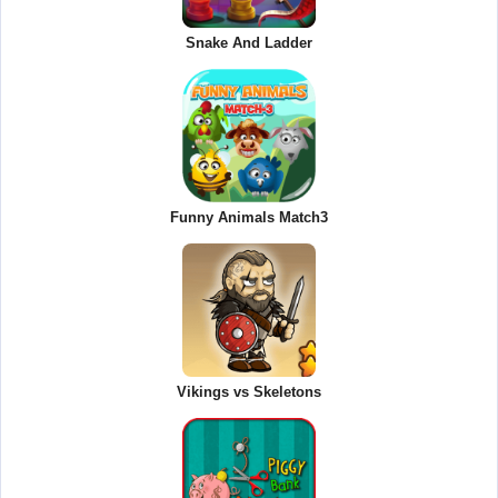
Snake And Ladder
Funny Animals Match3
Vikings vs Skeletons