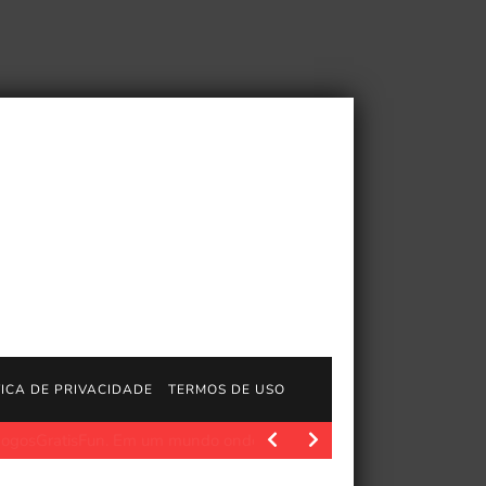
TICA DE PRIVACIDADE
TERMOS DE USO
 viagens no tempo
JogosGratisFun. Quase três anos antes de D