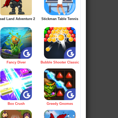
ead Land Adventure 2
Stickman Table Tennis
Fancy Diver
Bubble Shooter Classic
Box Crush
Greedy Gnomes