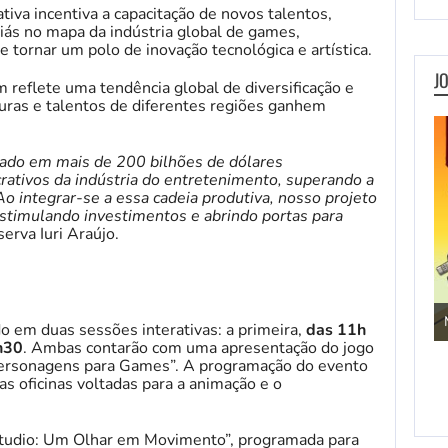
ativa incentiva a capacitação de novos talentos,
iás no mapa da indústria global de games,
 tornar um polo de inovação tecnológica e artística.
J
eflete uma tendência global de diversificação e
lturas e talentos de diferentes regiões ganhem
ado em mais de 200 bilhões de dólares
rativos da indústria do entretenimento, superando a
o integrar-se a essa cadeia produtiva, nosso projeto
stimulando investimentos e abrindo portas para
serva Iuri Araújo.
Jogos de Aventura
o em duas sessões interativas: a primeira,
das 11h
h30
. Ambas contarão com uma apresentação do jogo
Personagens para Games”. A programação do evento
ras oficinas voltadas para a animação e o
Studio: Um Olhar em Movimento”, programada para