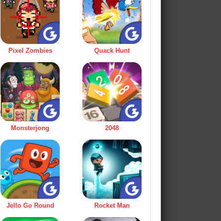
Pixel Zombies
Quack Hunt
Monsterjong
2048
Jello Go Round
Rocket Man