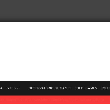
RA
SITES
OBSERVATÓRIO DE GAMES
TOLOI GAMES
POLÍ
po de 2002 chega ao streaming gratuito e reacende debate sobre