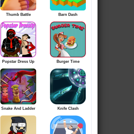
Thumb Battle
Barn Dash
Popstar Dress Up
Burger Time
Snake And Ladder
Knife Clash