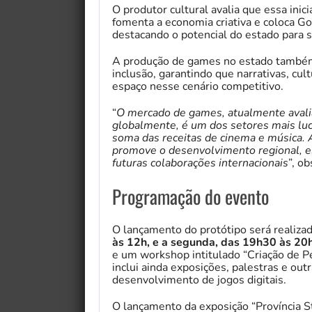
O produtor cultural avalia que essa inici
fomenta a economia criativa e coloca Go
destacando o potencial do estado para se
A produção de games no estado também r
inclusão, garantindo que narrativas, cu
espaço nesse cenário competitivo.
“
O mercado de games, atualmente avali
globalmente, é um dos setores mais luc
soma das receitas de cinema e música. A
promove o desenvolvimento regional, e
futuras colaborações internacionais
”, ob
Programação do evento
My Fairytale Griffin
O lançamento do protótipo será realizad
às 12h, e a segunda, das 19h30 às 20
e um workshop intitulado “Criação de 
inclui ainda exposições, palestras e out
desenvolvimento de jogos digitais.
O lançamento da exposição “Província 