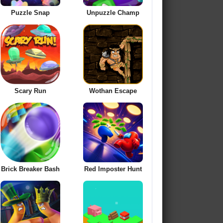
Puzzle Snap
Unpuzzle Champ
Scary Run
Wothan Escape
Brick Breaker Bash
Red Imposter Hunt