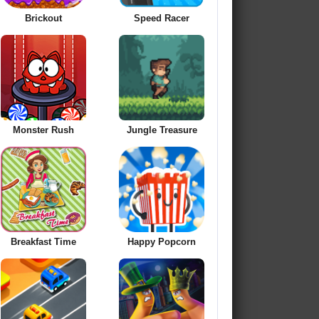
Brickout
Speed Racer
Monster Rush
Jungle Treasure
Breakfast Time
Happy Popcorn