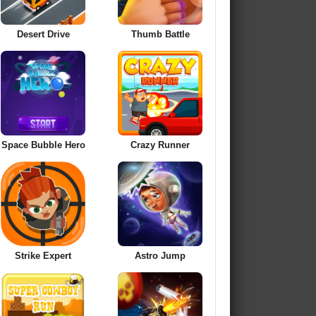
Desert Drive
Thumb Battle
Space Bubble Hero
Crazy Runner
Strike Expert
Astro Jump