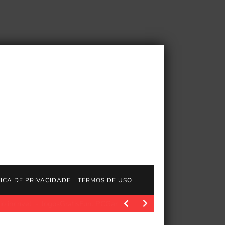
TICA DE PRIVACIDADE
TERMOS DE USO
gosGratisFun. PCGamer latest. Fonte da imagem: Pcgamer Após 