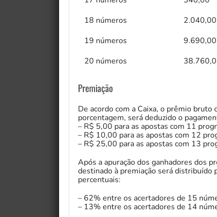
17 números
340,00
18 números
2.040,00
19 números
9.690,00
20 números
38.760,
Premiação
De acordo com a Caixa, o prêmio bruto
porcentagem, será deduzido o pagament
– R$ 5,00 para as apostas com 11 progn
– R$ 10,00 para as apostas com 12 prog
– R$ 25,00 para as apostas com 13 prog
Após a apuração dos ganhadores dos prêm
destinado à premiação será distribuído 
percentuais:
– 62% entre os acertadores de 15 núme
– 13% entre os acertadores de 14 núme