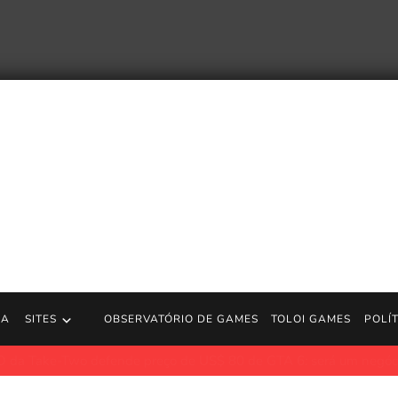
RA
SITES
OBSERVATÓRIO DE GAMES
TOLOI GAMES
POLÍ
defende preço de US$ 80 de GTA 6: será um negócio incrível
Jo