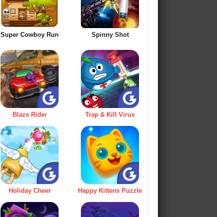
Super Cowboy Run
Spinny Shot
Blaze Rider
Trap & Kill Virus
Holiday Cheer
Happy Kittens Puzzle