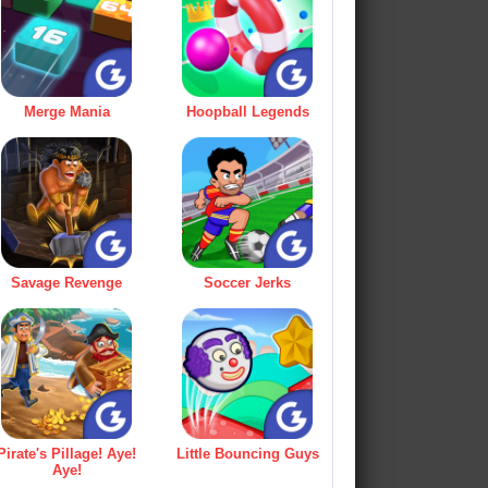
Merge Mania
Hoopball Legends
Savage Revenge
Soccer Jerks
Pirate's Pillage! Aye!
Little Bouncing Guys
Aye!