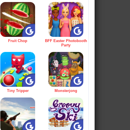
Fruit Chop
BFF Easter Photobooth
Party
Tiny Tripper
Monsterjong