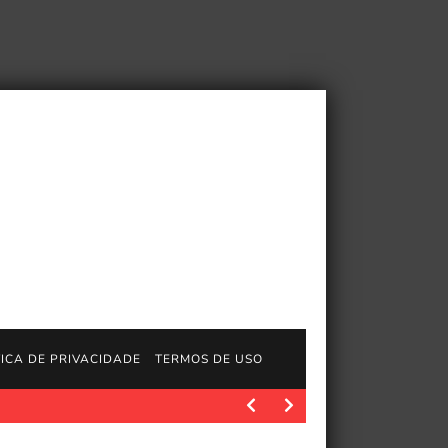
TICA DE PRIVACIDADE
TERMOS DE USO
ystation.com/en-us/concept/10018975 O jogo do influenciador e str