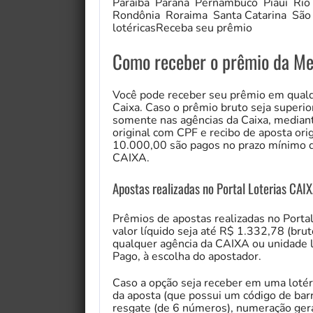
Paraíba Paraná Pernambuco Piauí Rio 
Rondônia Roraima Santa Catarina São
lotéricasReceba seu prêmio
Como receber o prêmio da M
Você pode receber seu prêmio em qualqu
Caixa. Caso o prêmio bruto seja superi
somente nas agências da Caixa, median
original com CPF e recibo de aposta ori
10.000,00 são pagos no prazo mínimo d
CAIXA.
Apostas realizadas no Portal Loterias CAIX
Prêmios de apostas realizadas no Porta
valor líquido seja até R$ 1.332,78 (br
qualquer agência da CAIXA ou unidade lo
My Fairytale Griffin
Pago, à escolha do apostador.
Caso a opção seja receber em uma loté
da aposta (que possui um código de bar
resgate (de 6 números), numeração gera