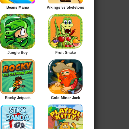
Beans Mania
Vikings vs Skeletons
Jungle Boy
Fruit Snake
Rocky Jetpack
Gold Miner Jack