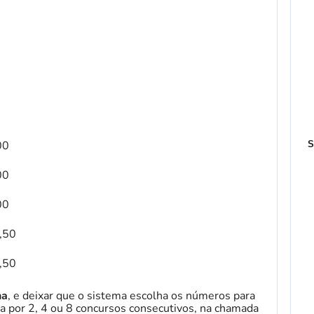
00
S
00
00
,50
,50
ha
, e deixar que o sistema escolha os números para
 por 2, 4 ou 8 concursos consecutivos, na chamada