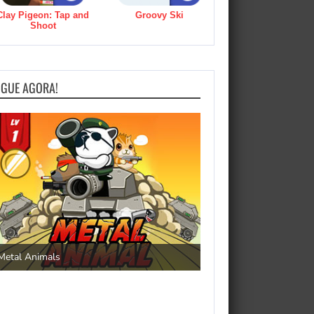
Clay Pigeon: Tap and
Groovy Ski
Shoot
OGUE AGORA!
Save the Princess
Metal Animals