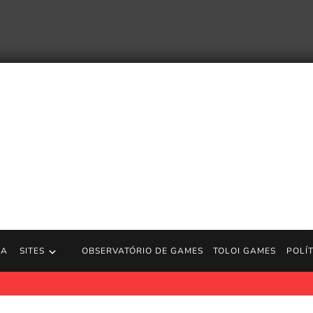
RA
SITES
OBSERVATÓRIO DE GAMES
TOLOI GAMES
POLÍ
tar minha TV – Trailer de anúncio | Jogos PS5
https://store.pla