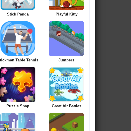
Stick Panda
Playful Kitty
tickman Table Tennis
Jumpers
Puzzle Snap
Great Air Battles