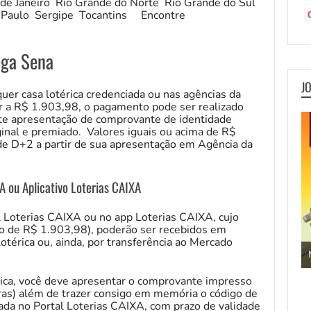
de Janeiro Rio Grande do Norte Rio Grande do Sul
 Paulo Sergipe Tocantins Encontre
ega Sena
J
er casa lotérica credenciada ou nas agências da
or a R$ 1.903,98, o pagamento pode ser realizado
te apresentação de comprovante de identidade
ginal e premiado. Valores iguais ou acima de R$
e D+2 a partir de sua apresentação em Agência da
A ou Aplicativo Loterias CAIXA
l Loterias CAIXA ou no app Loterias CAIXA, cujo
uto de R$ 1.903,98), poderão ser recebidos em
térica ou, ainda, por transferência ao Mercado
Jogos de Aventura
rica, você deve apresentar o comprovante impresso
ras) além de trazer consigo em memória o código de
da no Portal Loterias CAIXA, com prazo de validade