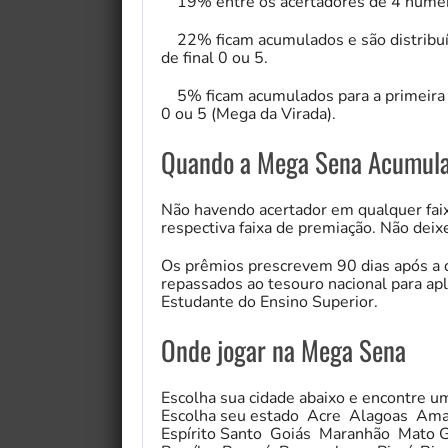
19% entre os acertadores de 4 númer
22% ficam acumulados e são distribuí
de final 0 ou 5.
5% ficam acumulados para a primeira fa
0 ou 5 (Mega da Virada).
Quando a Mega Sena Acumul
Não havendo acertador em qualquer faix
respectiva faixa de premiação. Não deixe
Os prêmios prescrevem 90 dias após a d
repassados ao tesouro nacional para ap
Estudante do Ensino Superior.
Onde jogar na Mega Sena
Escolha sua cidade abaixo e encontre u
Escolha seu estado Acre Alagoas Ama
Espírito Santo Goiás Maranhão Mato 