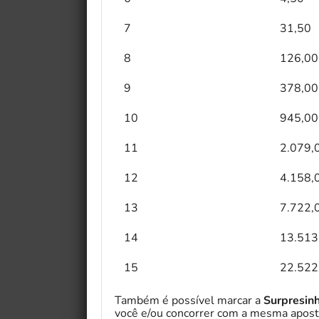
7
31,50
8
126,00
9
378,00
10
945,00
11
2.079,
12
4.158,
13
7.722,
14
13.513
15
22.522
Também é possível marcar a
Surpresin
você e/ou concorrer com a mesma aposta