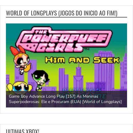
WORLD OF LONGPLAYS (JOGOS DO INICIO AO FIM!)
Game Boy Advance Long Play [157] As Meninas
A
Superpoderosas: Ele e Procuram (EUA) [World of Longplays]
L
ULTIMAS XBOX!