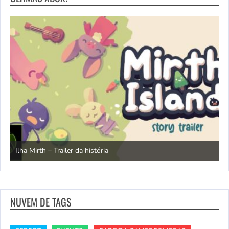
N
Ilha Mirth – Trailer da história
d
NUVEM DE TAGS