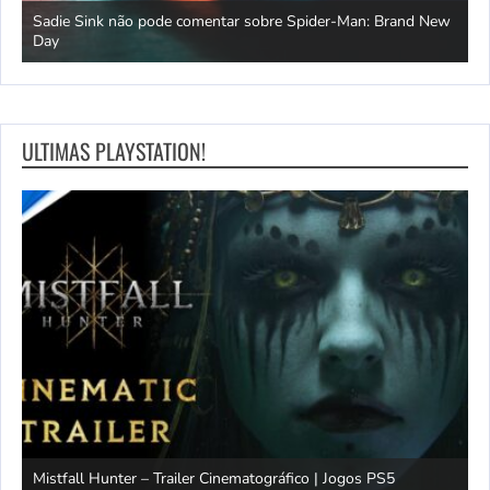
s
Sadie Sink não pode comentar sobre Spider-Man: Brand New
C
Day
n
ULTIMAS PLAYSTATION!
Mistfall Hunter – Trailer Cinematográfico | Jogos PS5
S