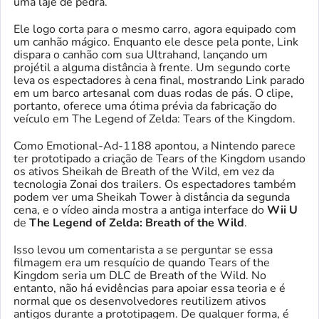
uma laje de pedra.
Ele logo corta para o mesmo carro, agora equipado com
um canhão mágico. Enquanto ele desce pela ponte, Link
dispara o canhão com sua Ultrahand, lançando um
projétil a alguma distância à frente. Um segundo corte
leva os espectadores à cena final, mostrando Link parado
em um barco artesanal com duas rodas de pás. O clipe,
portanto, oferece uma ótima prévia da fabricação do
veículo em The Legend of Zelda: Tears of the Kingdom.
Como Emotional-Ad-1188 apontou, a Nintendo parece
ter prototipado a criação de Tears of the Kingdom usando
os ativos Sheikah de Breath of the Wild, em vez da
tecnologia Zonai dos trailers. Os espectadores também
podem ver uma Sheikah Tower à distância da segunda
cena, e o vídeo ainda mostra a antiga interface do
Wii U
de
The Legend of Zelda: Breath of the Wild
.
Isso levou um comentarista a se perguntar se essa
filmagem era um resquício de quando Tears of the
Kingdom seria um DLC de Breath of the Wild. No
entanto, não há evidências para apoiar essa teoria e é
normal que os desenvolvedores reutilizem ativos
antigos durante a prototipagem. De qualquer forma, é