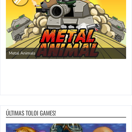
S
Metal Animals
ÚLTIMAS TOLOI GAMES!