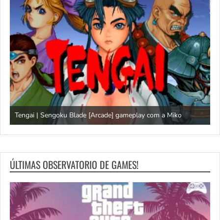
Tengai | Sengoku Blade [Arcade] gameplay com a Miko
D
ÚLTIMAS OBSERVATORIO DE GAMES!