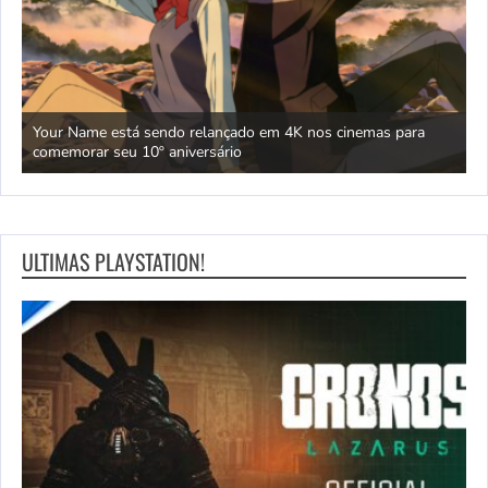
as” e
Your Name está sendo relançado em 4K nos cinemas para
T
comemorar seu 10º aniversário
r
ULTIMAS PLAYSTATION!