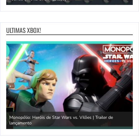
ULTIMAS XBOX!
Monopólio: Heróis de Star Wars vs. Vilões | Trailer de
lançamento
S