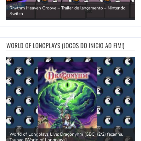
Rhythm Heaven Groove – Trailer de lançamento – Nintendo
T
Switch
e
WORLD OF LONGPLAYS (JOGOS DO INICIO AO FIM!)
s
World of Longplays Live: Dragonyhm (GBC) (2/2) façanha.
Tsunao [World of Longplays]
L