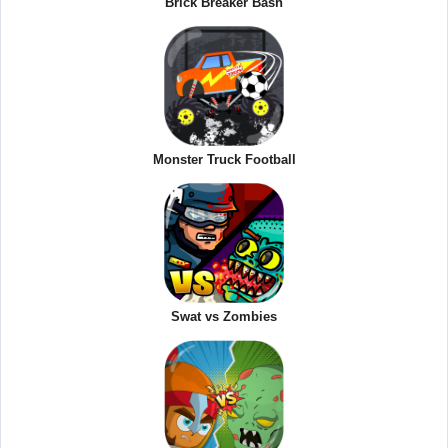
Brick Breaker Bash
Monster Truck Football
Swat vs Zombies