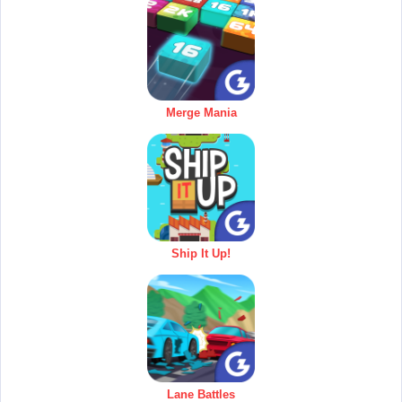
Merge Mania
Ship It Up!
Lane Battles