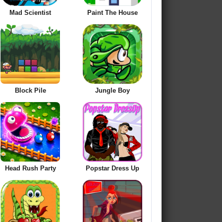
Mad Scientist
Paint The House
Block Pile
Jungle Boy
Head Rush Party
Popstar Dress Up