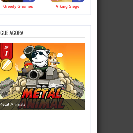
Greedy Gnomes
Viking Siege
OGUE AGORA!
Save the Princess
Metal Animals