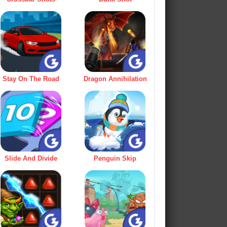
Stay On The Road
Dragon Annihilation
Slide And Divide
Penguin Skip