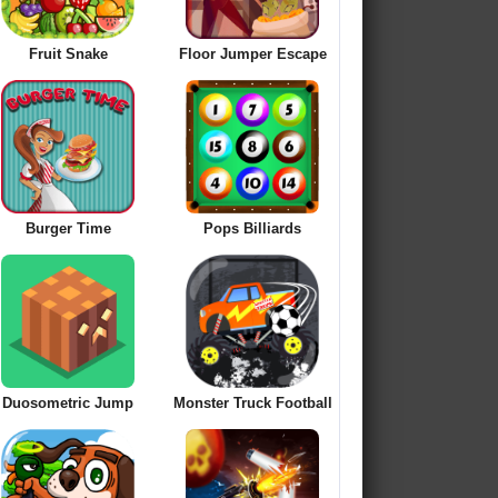
Fruit Snake
Floor Jumper Escape
Burger Time
Pops Billiards
Duosometric Jump
Monster Truck Football