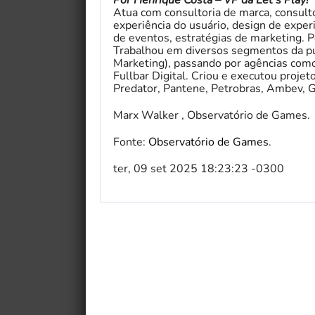
Por Henrique Costa – VP da Let’s Play!
Atua com consultoria de marca, consult
experiência do usuário, design de exper
de eventos, estratégias de marketing. P
Trabalhou em diversos segmentos da pub
Marketing), passando por agências co
Fullbar Digital. Criou e executou proj
Predator, Pantene, Petrobras, Ambev, G
Marx Walker , Observatório de Games.
Fonte:
Observatório de Games
.
ter, 09 set 2025 18:23:23 -0300
My Fairytale Griffin