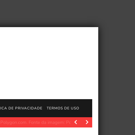
TICA DE PRIVACIDADE
TERMOS DE USO
gosGratisFun. PCGamer latest. Fonte da imagem: Pcgamer Após 