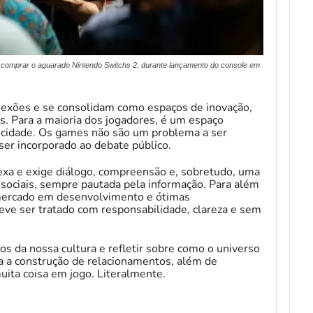
a comprar o aguarado Nintendo Switchs 2, durante lançamento do console em
exões e se consolidam como espaços de inovação,
s. Para a maioria dos jogadores, é um espaço
cidade. Os games não são um problema a ser
er incorporado ao debate público.
exa e exige diálogo, compreensão e, sobretudo, uma
 sociais, sempre pautada pela informação. Para além
l mercado em desenvolvimento e ótimas
eve ser tratado com responsabilidade, clareza e sem
s da nossa cultura e refletir sobre como o universo
a a construção de relacionamentos, além de
ita coisa em jogo. Literalmente.