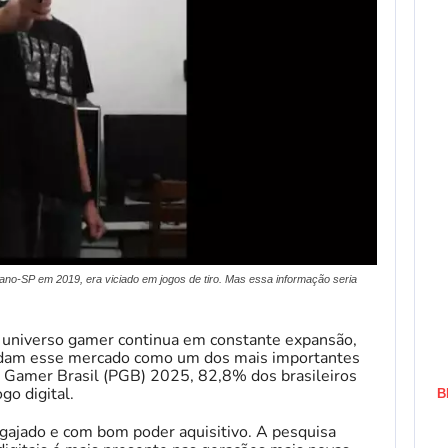
no-SP em 2019, era viciado em jogos de tiro. Mas essa informação seria
o universo gamer continua em constante expansão,
idam esse mercado como um dos mais importantes
 Gamer Brasil (PGB) 2025, 82,8% dos brasileiros
go digital.
B
ngajado e com bom poder aquisitivo. A pesquisa