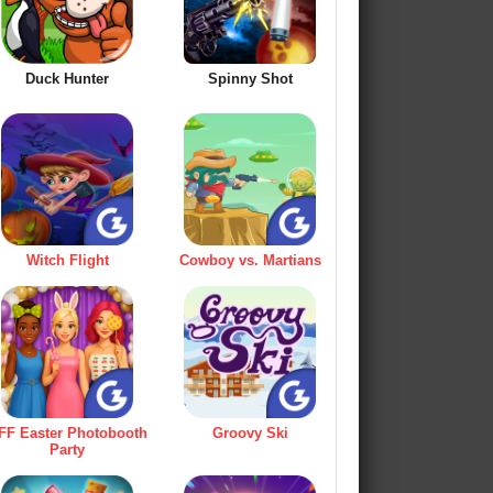
Duck Hunter
Spinny Shot
Witch Flight
Cowboy vs. Martians
FF Easter Photobooth
Groovy Ski
Party