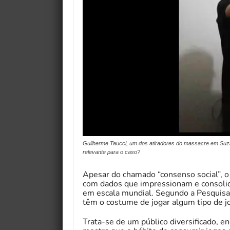
Guilherme Taucci, um dos atiradores do massacre em Suza
relevante para o caso?
Apesar do chamado “consenso social”, 
com dados que impressionam e consol
em escala mundial. Segundo a Pesquisa
têm o costume de jogar algum tipo de jo
Trata-se de um público diversificado, e