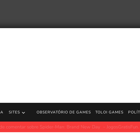
RA
SITES
OBSERVATÓRIO DE GAMES
TOLOI GAMES
POLÍ
defende preço de US$ 80 de GTA 6: será um negócio incrível
Jo