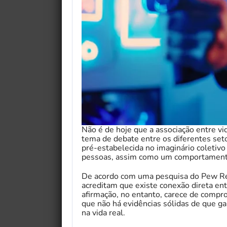
Não é de hoje que a associação entre v
tema de debate entre os diferentes seto
pré-estabelecida no imaginário coletivo
pessoas, assim como um comportamento 
De acordo com uma pesquisa do Pew Re
acreditam que existe conexão direta entr
afirmação, no entanto, carece de compr
que não há evidências sólidas de que 
na vida real.