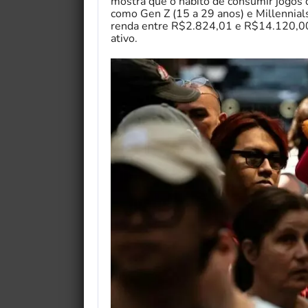
mostra que o hábito de consumir jogos 
como Gen Z (15 a 29 anos) e Millennial
renda entre R$2.824,01 e R$14.120,00
ativo.