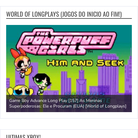
WORLD OF LONGPLAYS (JOGOS DO INICIO AO FIM!)
Game Boy Advance Long Play [157] As Meninas
A
Superpoderosas: Ele e Procuram (EUA) [World of Longplays]
L
ULTIMAS XBOX!