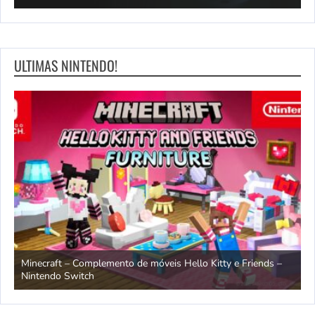
ULTIMAS NINTENDO!
endo
Minecraft – Complemento de móveis Hello Kitty e Friends –
O
Nintendo Switch
d