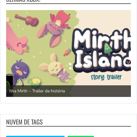
N
Ilha Mirth – Trailer da história
d
NUVEM DE TAGS