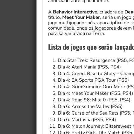
anunciado antecipadamente.
A
Behavior Interactive
, criadora de
Dea
título,
Meet Your Maker
, seria um jogo
jogo multijogador pós-apocalíptico de c
comunidade, onde os jogadores devem in
para salvar a vida na Terra.
Lista de jogos que serão lançad
Dia: Star Trek: Resurgence (PS5, P
Dia 4: Atari Mania (PS5, PS4)
Dia 4: Creed: Rise to Glory – Cham
Dia 4: EA Sports PGA Tour (PS5)
Dia 4: GrimGrimoire OnceMore (PS
Dia 4: Meet Your Maker (PS5, PS4)
Dia 4: Road 96: Mile 0 (PS5, PS4)
Dia 6: Across the Valley (PS5)
Dia 6: Curse of the Sea Rats (PS5,
Dia 6: Marfusha (PS5, PS4)
Dia 6: Melon Journey: Bittersweet
Dia 6: Pretty Girls Tile Match (PS5