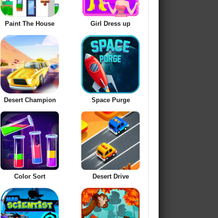
Paint The House
Girl Dress up
Desert Champion
Space Purge
Color Sort
Desert Drive