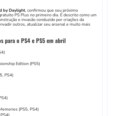
d by Daylight
, confirmou que seu próximo
 gratuito PS Plus no primeiro dia. É descrito como um
onstrução e invasão conduzido por criações da
vadir outros, atualizar seu arsenal e muito mais
os para o PS4 e PS5 em abril
S4)
pionship Edition (PS5)
5, PS4)
 PS4)
 Memories (PS5, PS4)
, PS4)