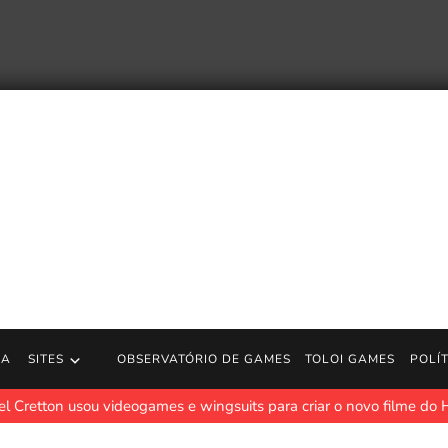
RA
SITES
OBSERVATÓRIO DE GAMES
TOLOI GAMES
POLÍ
l Cretton usou videogames e wingsuits para criar o novo filme 