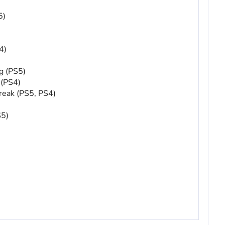
5)
4)
g (PS5)
 (PS4)
reak (PS5, PS4)
S5)