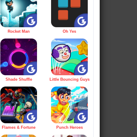
Rocket Man
Oh Yes
Shade Shuffle
Little Bouncing Guys
Flames & Fortune
Punch Heroes