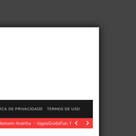
TICA DE PRIVACIDADE
TERMOS DE USO
do Homem-Aranha
JogosGratisFun. Polygon.com. Fonte da imagem