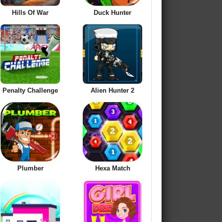
Hills Of War
Duck Hunter
Penalty Challenge
Alien Hunter 2
Plumber
Hexa Match