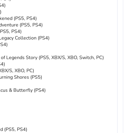
S4)
)
kened (PS5, PS4)
Adventure (PS5, PS4)
(PS5, PS4)
egacy Collection (PS4)
PS4)
of Legends Story (PS5, XBX/S, XBO, Switch, PC)
S4)
 XBX/S, XBO, PC)
urning Shores (PS5)
scus & Butterfly (PS4)
rd (PS5, PS4)