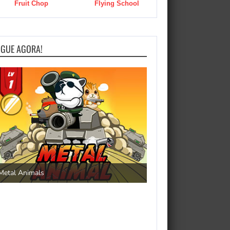
Fruit Chop
Flying School
OGUE AGORA!
Save the Princess
Metal Animals