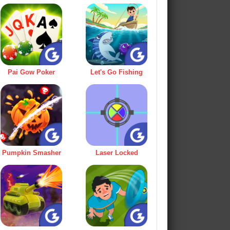
Pai Gow Poker
Let's Go Fishing
Pumpkin Smasher
Laser Locked