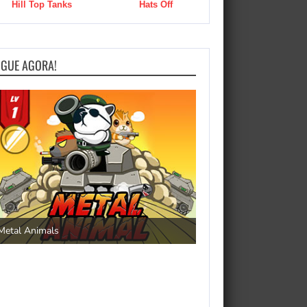
Hill Top Tanks
Hats Off
OGUE AGORA!
Save the Princess
Metal Animals