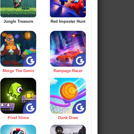
Jungle Treasure
Red Imposter Hunt
Merge The Gems
Rampage Racer
Pixel Slime
Dunk Draw