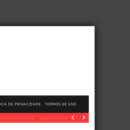
TICA DE PRIVACIDADE
TERMOS DE USO
lidade
JogosGratisFun. Polygon.com. Fonte da imagem: Polygon