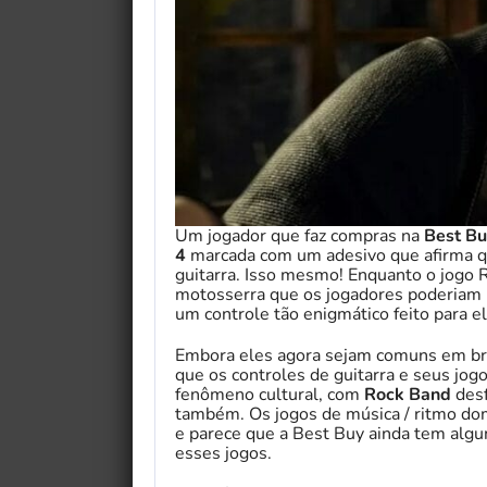
Um jogador que faz compras na
Best Bu
4
marcada com um adesivo que afirma q
guitarra. Isso mesmo! Enquanto o jogo R
motosserra que os jogadores poderiam u
um controle tão enigmático feito para el
Embora eles agora sejam comuns em b
que os controles de guitarra e seus jo
fenômeno cultural, com
Rock Band
desf
também. Os jogos de música / ritmo dom
e parece que a Best Buy ainda tem algum
esses jogos.