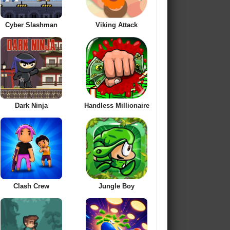
Cyber Slashman
Viking Attack
Dark Ninja
Handless Millionaire
Clash Crew
Jungle Boy