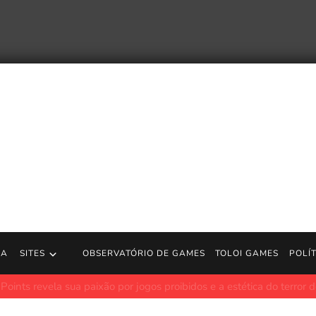
RA
SITES
OBSERVATÓRIO DE GAMES
TOLOI GAMES
POLÍ
a sua paixão por jogos proibidos e a estética do terror de baixa fide