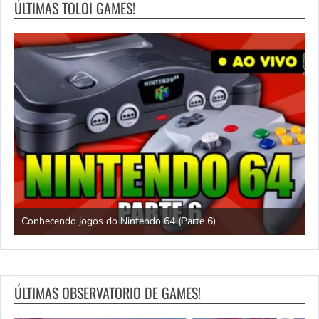
ÚLTIMAS TOLOI GAMES!
Chuck Rock [SNES] gameplay até zerar!
P
ÚLTIMAS OBSERVATORIO DE GAMES!