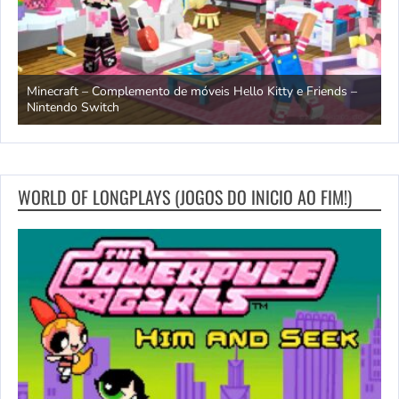
OCTOPATH TRAVELER e OCTOPATH TRAVELER II – Trailer da
H
data de lançamento – Nintendo Switch 2
S
WORLD OF LONGPLAYS (JOGOS DO INICIO AO FIM!)