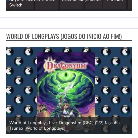
Switch
e
WORLD OF LONGPLAYS (JOGOS DO INICIO AO FIM!)
s
World of Longplays Live: Dragonyhm (GBC) (2/2) façanha.
Tsunao [World of Longplays]
L