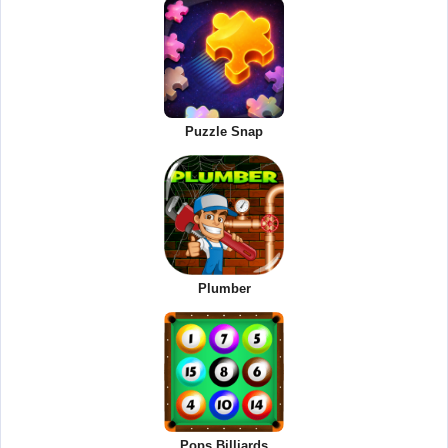
Puzzle Snap
Plumber
Pops Billiards