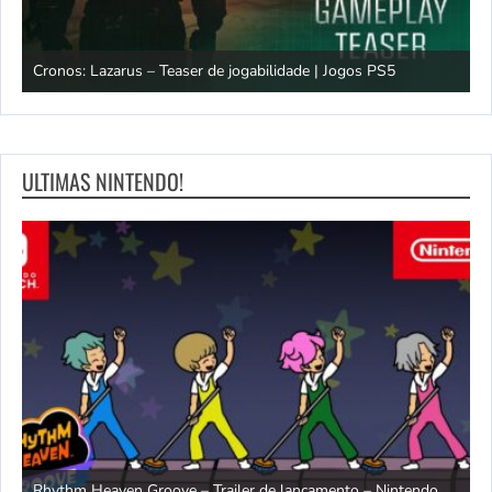
os
Cronos: Lazarus – Teaser de jogabilidade | Jogos PS5
E
ULTIMAS NINTENDO!
Rhythm Heaven Groove – Trailer de lançamento – Nintendo
T