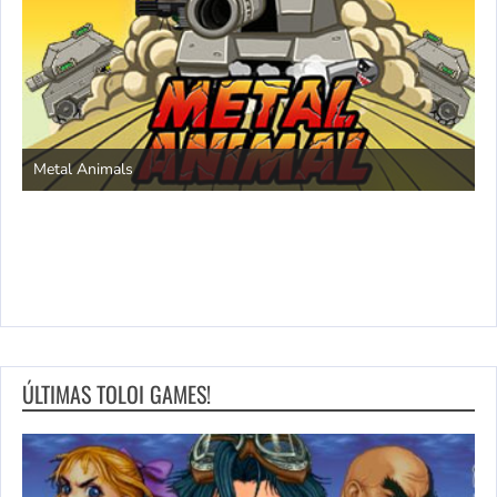
S
Metal Animals
ÚLTIMAS TOLOI GAMES!