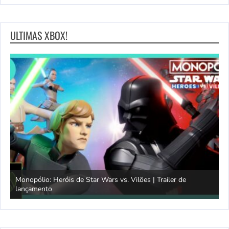
ULTIMAS XBOX!
Monopólio: Heróis de Star Wars vs. Vilões | Trailer de
lançamento
S