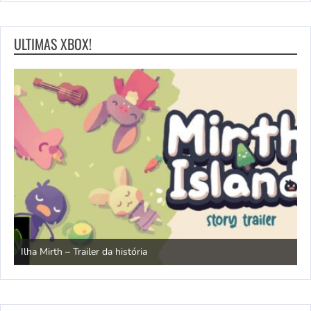
ULTIMAS XBOX!
N
Ilha Mirth – Trailer da história
d