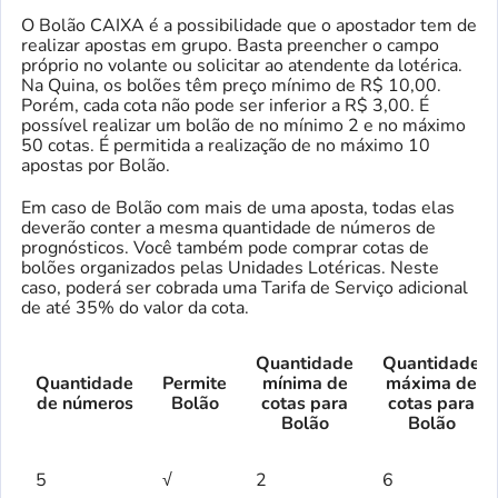
O Bolão CAIXA é a possibilidade que o apostador tem de
realizar apostas em grupo. Basta preencher o campo
próprio no volante ou solicitar ao atendente da lotérica.
Na Quina, os bolões têm preço mínimo de R$ 10,00.
Porém, cada cota não pode ser inferior a R$ 3,00. É
possível realizar um bolão de no mínimo 2 e no máximo
50 cotas. É permitida a realização de no máximo 10
apostas por Bolão.
Em caso de Bolão com mais de uma aposta, todas elas
deverão conter a mesma quantidade de números de
prognósticos. Você também pode comprar cotas de
bolões organizados pelas Unidades Lotéricas. Neste
caso, poderá ser cobrada uma Tarifa de Serviço adicional
de até 35% do valor da cota.
Quantidade
Quantidade
Quantidade
Permite
mínima de
máxima de
de números
Bolão
cotas para
cotas para
Bolão
Bolão
5
√
2
6