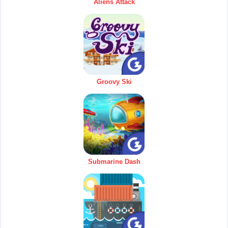
Aliens Attack
Groovy Ski
Submarine Dash