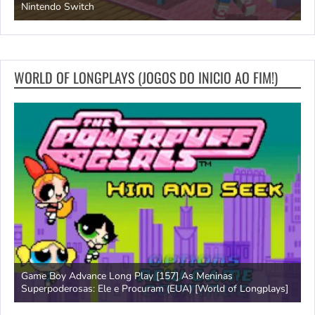
Nintendo Switch
d
WORLD OF LONGPLAYS (JOGOS DO INICIO AO FIM!)
Game Boy Advance Long Play [157] As Meninas
A
Superpoderosas: Ele e Procuram (EUA) [World of Longplays]
L