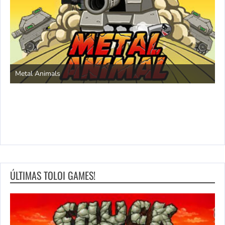
S
Metal Animals
ÚLTIMAS TOLOI GAMES!