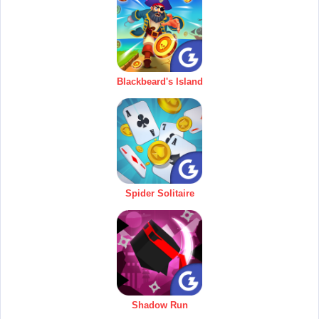
Blackbeard's Island
Spider Solitaire
Shadow Run