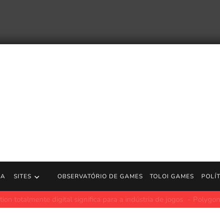
RA
SITES
OBSERVATÓRIO DE GAMES
TOLOI GAMES
POLÍ
tar minha TV – Trailer de anúncio | Jogos PS5
https://store.pla