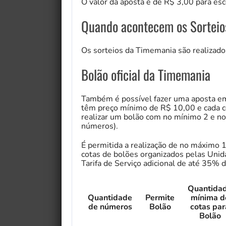
O valor da aposta é de R$ 3,00 para es
Quando acontecem os Sorteio
Os sorteios da Timemania são realizados
Bolão oficial da Timemania
Também é possível fazer uma aposta em
têm preço mínimo de R$ 10,00 e cada co
realizar um bolão com no mínimo 2 e n
números).
É permitida a realização de no máximo
cotas de bolões organizados pelas Unid
Tarifa de Serviço adicional de até 35% d
Quantida
Quantidade
Permite
mínima d
de números
Bolão
cotas par
Bolão