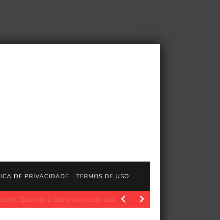
TICA DE PRIVACIDADE
TERMOS DE USO
ystation.com/en-us/concept/10018975 O jogo do influenciador e str