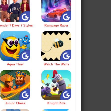
endel 7 Days 7 Styles
Rampage Racer
Aqua Thief
Watch The Walls
Junior Chess
Knight Ride