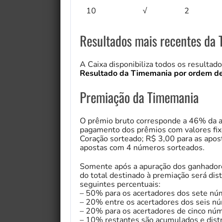
10
√
2
Resultados mais recentes da
A Caixa disponibiliza todos os resultad
Resultado da Timemania por ordem de
Premiação da Timemania
O prêmio bruto corresponde a 46% da a
pagamento dos prêmios com valores fix
Coração sorteado; R$ 3,00 para as apos
apostas com 4 números sorteados.
My Fairytale Griffin
Somente após a apuração dos ganhadores
do total destinado à premiação será dis
seguintes percentuais:
– 50% para os acertadores dos sete nú
– 20% entre os acertadores dos seis n
– 20% para os acertadores de cinco nú
– 10% restantes são acumulados e dist