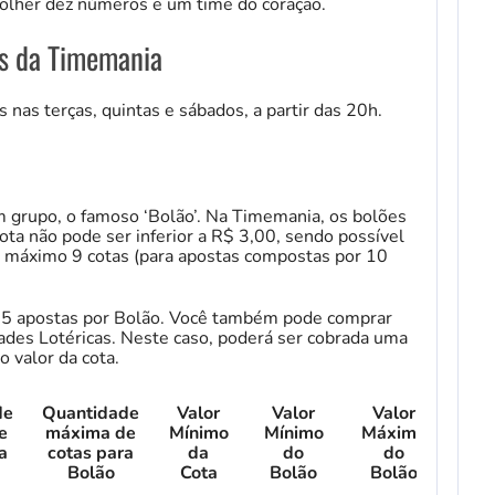
colher dez números e um time do coração.
s da Timemania
 nas terças, quintas e sábados, a partir das 20h.
 grupo, o famoso ‘Bolão’. Na Timemania, os bolões
ta não pode ser inferior a R$ 3,00, sendo possível
o máximo 9 cotas (para apostas compostas por 10
 15 apostas por Bolão. Você também pode comprar
ades Lotéricas. Neste caso, poderá ser cobrada uma
o valor da cota.
de
Quantidade
Valor
Valor
Valor
e
máxima de
Mínimo
Mínimo
Máximo
a
cotas para
da
do
do
Bolão
Cota
Bolão
Bolão