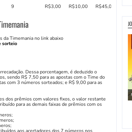
9
R$3,00
R$10,00
R$45,00
 Timemania
J
os da Timemania no link abaixo
 sorteio
rrecadação. Dessa porcentagem, é deduzido o
os, sendo R$ 7,50 para as apostas com o Time do
tas com 3 números sorteados; e R$ 9,00 para as
Jogos de Aventura
 dos prêmios com valores fixos, o valor restante
tribuído para as demais faixas de prêmios com os
meros;
úmeros;
meros;
ribuídos aos acertadores dos 7 números nos