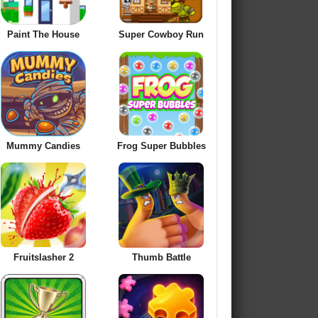
Paint The House
Super Cowboy Run
Mummy Candies
Frog Super Bubbles
Fruitslasher 2
Thumb Battle