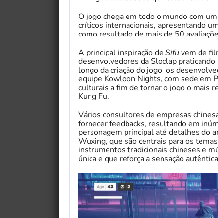
O jogo chega em todo o mundo com uma 
críticos internacionais, apresentando u
como resultado de mais de 50 avaliaçõ
A principal inspiração de
Sifu
vem de fil
desenvolvedores da Sloclap praticando P
longo da criação do jogo, os desenvolv
equipe Kowloon Nights, com sede em Pe
culturais a fim de tornar o jogo o mais 
Kung Fu.
Vários consultores de empresas chines
fornecer feedbacks, resultando em inúm
personagem principal até detalhes do a
Wuxing, que são centrais para os temas
instrumentos tradicionais chineses e mú
única e que reforça a sensação autêntic