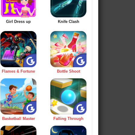
Girl Dress up
Knife Clash
Flames & Fortune
Bottle Shoot
Basketball Master
Falling Through