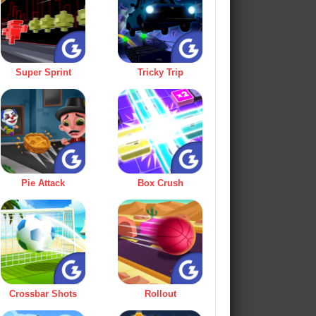
Super Sprint
Tricky Trip
Pie Attack
Box Crush
Crossbar Shots
Rollout