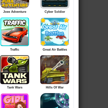
Joee Adventure
Cyber Soldier
Traffic
Great Air Battles
Tank Wars
Hills Of War