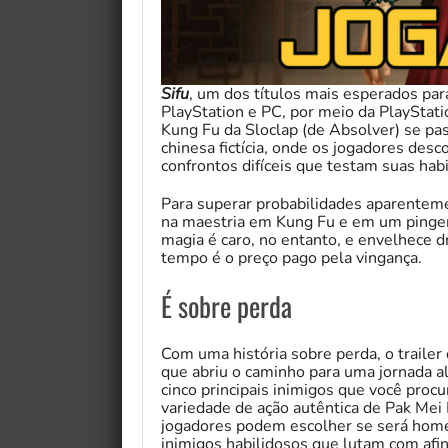
Sifu
, um dos títulos mais esperados par
PlayStation e PC, por meio da PlayStati
Kung Fu da Sloclap (de Absolver) se p
chinesa fictícia, onde os jogadores des
confrontos difíceis que testam suas habi
Para superar probabilidades aparenteme
na maestria em Kung Fu e em um pingen
magia é caro, no entanto, e envelhece d
tempo é o preço pago pela vingança.
É sobre perda
Com uma história sobre perda, o trailer
que abriu o caminho para uma jornada a
cinco principais inimigos que você proc
variedade de ação autêntica de Pak Mei
jogadores podem escolher se será hom
inimigos habilidosos que lutam com afin