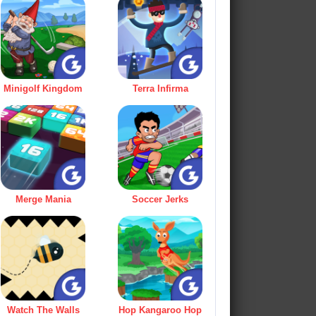
Minigolf Kingdom
Terra Infirma
Merge Mania
Soccer Jerks
Watch The Walls
Hop Kangaroo Hop