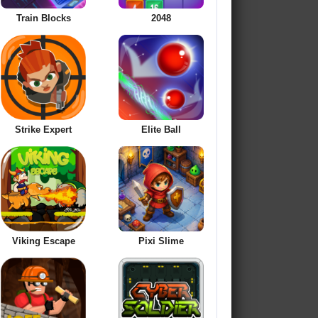
Train Blocks
2048
Strike Expert
Elite Ball
Viking Escape
Pixi Slime