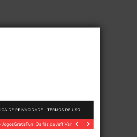
TICA DE PRIVACIDADE
TERMOS DE USO
JogosGratisFun. Os fãs de Jeff VanderMeer e de sua…