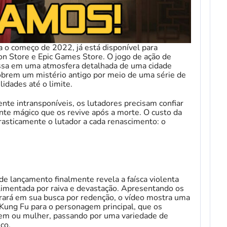
a o começo de 2022, já está disponível para
on Store e Epic Games Store. O jogo de ação de
assa em uma atmosfera detalhada de uma cidade
cobrem um mistério antigo por meio de uma série de
lidades até o limite.
nte intransponíveis, os lutadores precisam confiar
te mágico que os revive após a morte. O custo da
rasticamente o lutador a cada renascimento: o
 de lançamento finalmente revela a faísca violenta
limentada por raiva e devastação. Apresentando os
urará em sua busca por redenção, o vídeo mostra uma
 Kung Fu para o personagem principal, que os
em ou mulher, passando por uma variedade de
co.