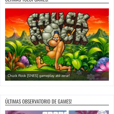
Chuck Rock [SNES] gameplay até zerar!
P
ÚLTIMAS OBSERVATORIO DE GAMES!