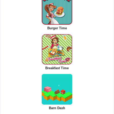
Burger Time
Breakfast Time
Barn Dash