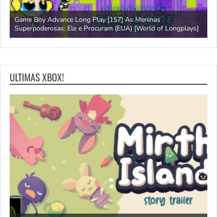
Game Boy Advance Long Play [157] As Meninas
A
Superpoderosas: Ele e Procuram (EUA) [World of Longplays]
L
ULTIMAS XBOX!
N