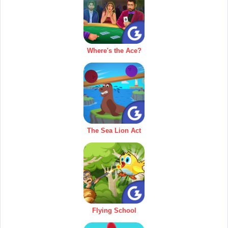
Where's the Ace?
The Sea Lion Act
Flying School