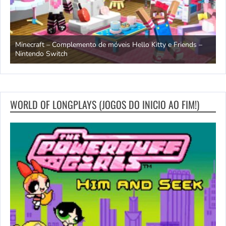
endo
Minecraft – Complemento de móveis Hello Kitty e Friends –
O
Nintendo Switch
d
WORLD OF LONGPLAYS (JOGOS DO INICIO AO FIM!)