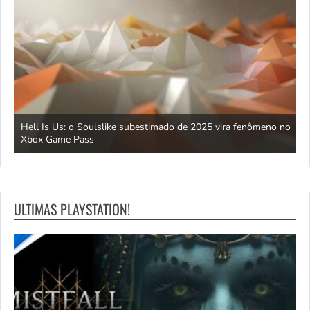
Hell Is Us: o Soulslike subestimado de 2025 vira fenômeno no
C
Xbox Game Pass
d
ULTIMAS PLAYSTATION!