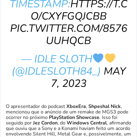
TIMESTAMP:
HTTPS://T.C
O/CXYFGQJCBB
PIC.TWITTER.COM/8576
UUHQCB
— IDLE SLOTH
(@IDLESLOTH84_)
MAY
7, 2023
O apresentador do podcast
XboxEra
,
Shpeshal Nick
,
mencionou que o anúncio de um remake de MGS3 pode
ocorrer no próximo
PlayStation Showcase
. Isso foi
seguido por
Jez Cordon
, do
Windows Central
, afirmando
que ouviu que a Sony e a Konami haviam feito um acordo
envolvendo Silent Hill, Metal Gear e, possivelmente, um