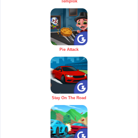
Templok
Pie Attack
Stay On The Road