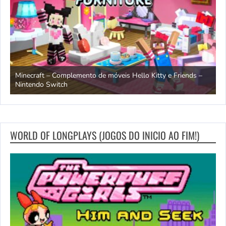
endo
Minecraft – Complemento de móveis Hello Kitty e Friends –
O
Nintendo Switch
d
WORLD OF LONGPLAYS (JOGOS DO INICIO AO FIM!)