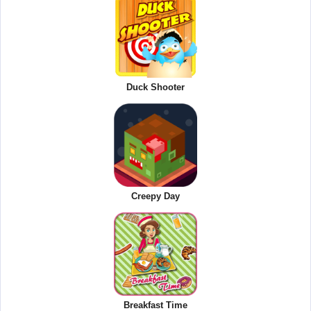
Duck Shooter
Creepy Day
Breakfast Time