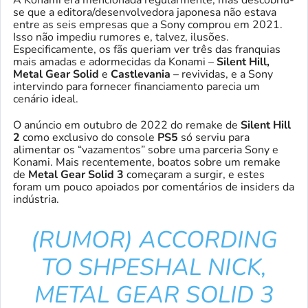
A Konami era mencionada regularmente, mas descobriu-
se que a editora/desenvolvedora japonesa não estava
entre as seis empresas que a Sony comprou em 2021.
Isso não impediu rumores e, talvez, ilusões.
Especificamente, os fãs queriam ver três das franquias
mais amadas e adormecidas da Konami –
Silent Hill,
Metal Gear Solid
e
Castlevania
– revividas, e a Sony
intervindo para fornecer financiamento parecia um
cenário ideal.
O anúncio em outubro de 2022 do remake de
Silent Hill
2
como exclusivo do console
PS5
só serviu para
alimentar os “vazamentos” sobre uma parceria Sony e
Konami. Mais recentemente, boatos sobre um remake
de
Metal Gear Solid 3
começaram a surgir, e estes
foram um pouco apoiados por comentários de insiders da
indústria.
(RUMOR) ACCORDING
TO SHPESHAL NICK,
METAL GEAR SOLID 3