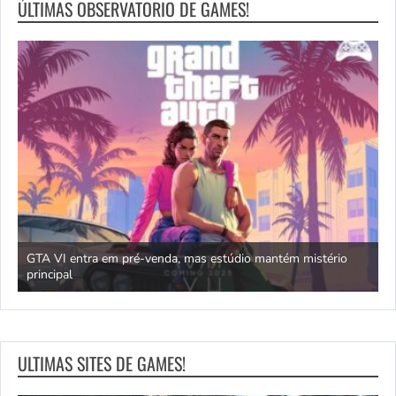
ÚLTIMAS OBSERVATORIO DE GAMES!
GTA VI entra em pré-venda, mas estúdio mantém mistério
principal
J
ULTIMAS SITES DE GAMES!