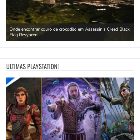
 em
Onde encontrar couro de crocodilo em Assassin’s Creed Black
L
Flag Resynced
r
ULTIMAS PLAYSTATION!