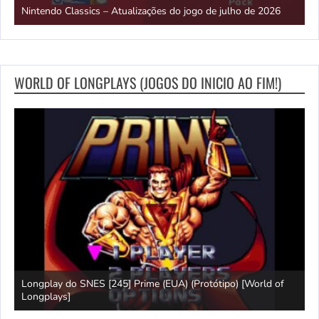
Nintendo Classics – Atualizações do jogo de julho de 2026
2
WORLD OF LONGPLAYS (JOGOS DO INICIO AO FIM!)
Longplay do SNES [245] Prime (EUA) (Protótipo) [World of
J
Longplays]
[