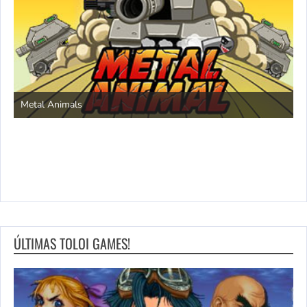
S
Metal Animals
ÚLTIMAS TOLOI GAMES!