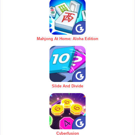
Mahjong At Home: Aloha Edition
Slide And Divide
Cyberfusion