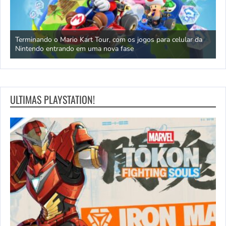
 IA
Terminando o Mario Kart Tour, com os jogos para celular da
C
Nintendo entrando em uma nova fase
r
ULTIMAS PLAYSTATION!