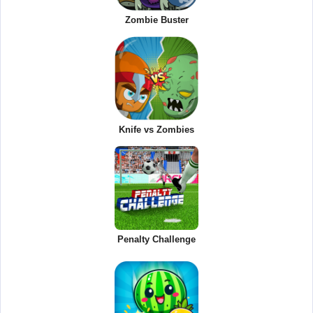
Zombie Buster
Knife vs Zombies
Penalty Challenge