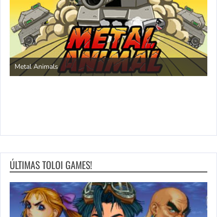
S
Metal Animals
ÚLTIMAS TOLOI GAMES!