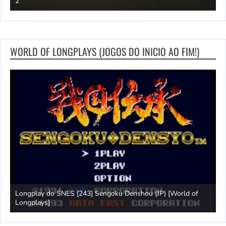
2
M
WORLD OF LONGPLAYS (JOGOS DO INICIO AO FIM!)
Longplay do SNES [243] Sengoku Denshou (JP) [World of
J
Longplays]
L