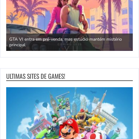
GTA VI entra em pré-venda, mas estúdio mantém mistério
principal
J
ULTIMAS SITES DE GAMES!