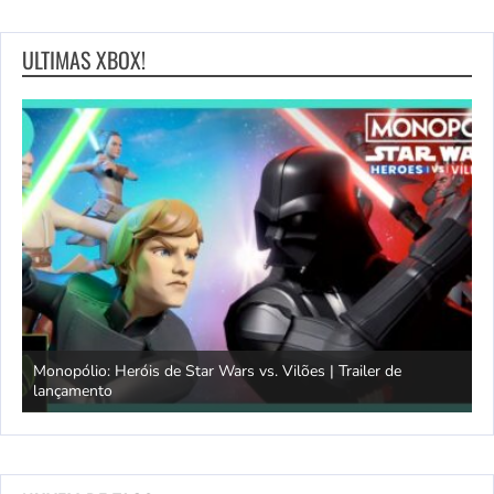
ULTIMAS XBOX!
Monopólio: Heróis de Star Wars vs. Vilões | Trailer de
lançamento
S