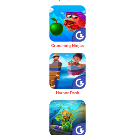
Crunching Ninjas
Harbor Dash