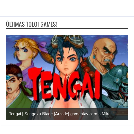
ÚLTIMAS TOLOI GAMES!
Tengai | Sengoku Blade [Arcade] gameplay com a Miko
D