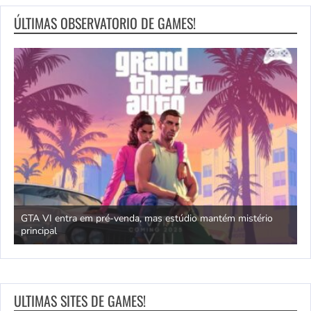
ÚLTIMAS OBSERVATORIO DE GAMES!
GTA VI entra em pré-venda, mas estúdio mantém mistério
principal
J
ULTIMAS SITES DE GAMES!