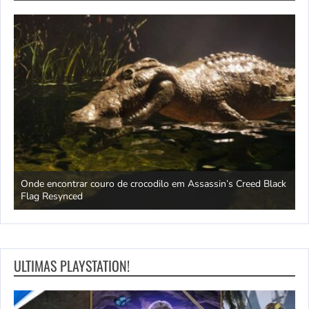
 em
Onde encontrar couro de crocodilo em Assassin’s Creed Black
L
Flag Resynced
r
ULTIMAS PLAYSTATION!