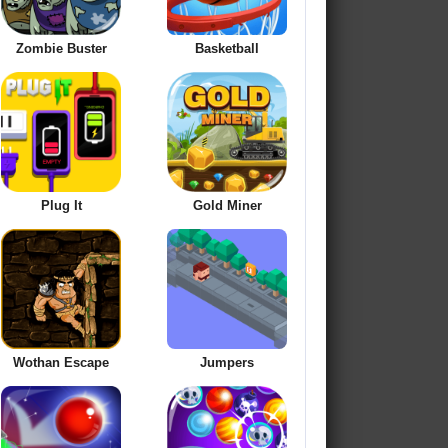
Zombie Buster
Basketball
Plug It
Gold Miner
Wothan Escape
Jumpers