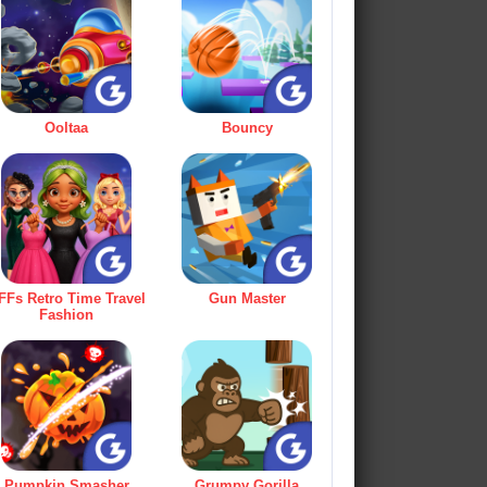
Ooltaa
Bouncy
FFs Retro Time Travel
Gun Master
Fashion
Pumpkin Smasher
Grumpy Gorilla