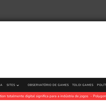
RA
SITES
OBSERVATÓRIO DE GAMES
TOLOI GAMES
POLÍ
on totalmente digital significa para a indústria de jogos
Polygon