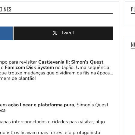
 O NES
P
Tweet
N
mpo para revisitar
Castlevania II: Simon’s Quest
,
 o
Famicom Disk System
no Japão. Uma sequência
 que trouxe mudanças que dividiram os fãs na época…
mers de plantão!
a em
ação linear e plataforma pura
, Simon’s Quest
ca:
apas interconectados e cidades para visitar, algo
monstros ficavam mais fortes, e o protagonista