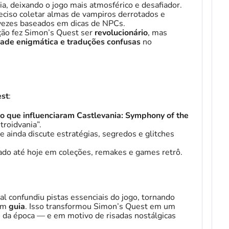
, deixando o jogo mais atmosférico e desafiador.
eciso coletar almas de vampiros derrotados e
 vezes baseados em dicas de NPCs.
ção fez Simon’s Quest ser
revolucionário
, mas
dade enigmática e traduções confusas
no
est
:
o que influenciaram Castlevania: Symphony of the
roidvania”.
 ainda discute estratégias, segredos e glitches
ado até hoje em coleções, remakes e games retrô.
al confundiu pistas essenciais do jogo, tornando
 um
guia
. Isso transformou Simon’s Quest em um
e
da época — e em motivo de risadas nostálgicas