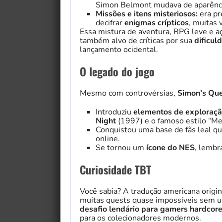
Simon Belmont mudava de aparência
Missões e itens misteriosos:
era pr
decifrar
enigmas crípticos
, muitas
Essa mistura de aventura, RPG leve e a
também alvo de críticas por sua
dificul
lançamento ocidental.
O legado do jogo
Mesmo com controvérsias,
Simon’s Qu
Introduziu
elementos de exploraçã
Night
(1997) e o famoso estilo “Met
Conquistou uma base de fãs leal que
online.
Se tornou um
ícone do NES
, lembr
Curiosidade TBT
Você sabia? A tradução americana origin
muitas quests quase impossíveis sem
desafio lendário para gamers hardcor
para os colecionadores modernos.