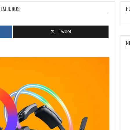
SEM JUROS
P
Tweet
N