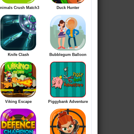
nimals Crush Match3
Duck Hunter
Knife Clash
Bubblegum Balloon
Viking Escape
Piggybank Adventure