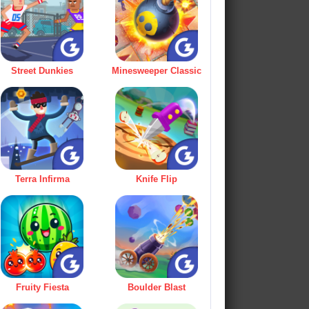
Street Dunkies
Minesweeper Classic
Terra Infirma
Knife Flip
Fruity Fiesta
Boulder Blast