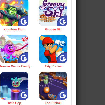
Kingdom Fight
Groovy Ski
Monster Wants Candy
City Cricket
Twin Hop
Zoo Pinball