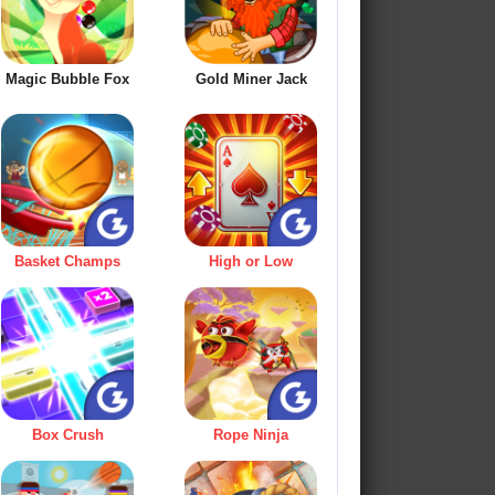
Magic Bubble Fox
Gold Miner Jack
Basket Champs
High or Low
Box Crush
Rope Ninja