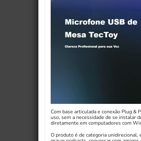
Com base articulada e conexão Plug & Pl
uso, sem a necessidade de se instalar dr
diretamente em computadores com Win
O produto é de categoria unidirecional, 
gravar podcasts, conversar com amigos d