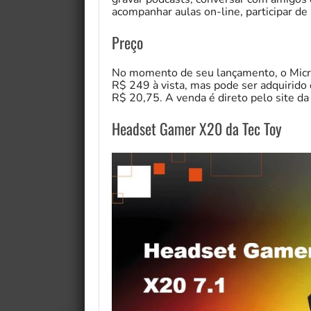
acompanhar aulas on-line, participar de
Preço
No momento de seu lançamento, o Micr
R$ 249 à vista, mas pode ser adquirido 
R$ 20,75. A venda é direto pelo site da
Headset Gamer X20 da Tec Toy