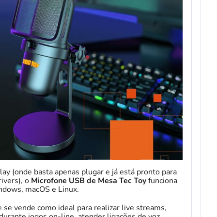
ay (onde basta apenas plugar e já está pronto para
ivers), o
Microfone USB de Mesa Tec Toy
funciona
dows, macOS e Linux.
e se vende como ideal para realizar live streams,
urante jogos on-line, atender ligações de voz,