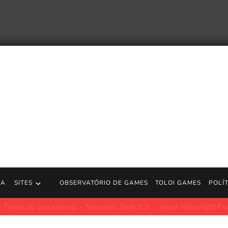
RA
SITES
OBSERVATÓRIO DE GAMES
TOLOI GAMES
POLÍ
lhor filme de ação do ano, ganha lançamento surpresa no streamin