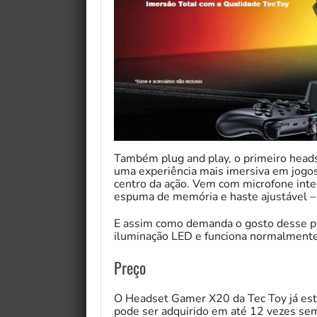
Também plug and play, o primeiro heads
uma experiência mais imersiva em jogos
centro da ação. Vem com microfone int
espuma de memória e haste ajustável –
E assim como demanda o gosto desse p
iluminação LED e funciona normalment
Preço
O Headset Gamer X20 da Tec Toy já está
pode ser adquirido em até 12 vezes sem