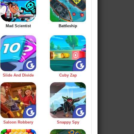
Mad Scientist
Battleship
Slide And Divide
Cuby Zap
Saloon Robbery
Snappy Spy