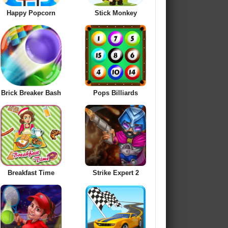
Happy Popcorn
Stick Monkey
Brick Breaker Bash
Pops Billiards
Breakfast Time
Strike Expert 2