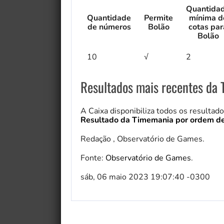
Quantida
Quantidade
Permite
mínima d
de números
Bolão
cotas par
Bolão
10
√
2
Resultados mais recentes da
A Caixa disponibiliza todos os resultad
Resultado da Timemania por ordem de
Redação , Observatório de Games.
Fonte:
Observatório de Games
.
My Fairytale Griffin
sáb, 06 maio 2023 19:07:40 -0300