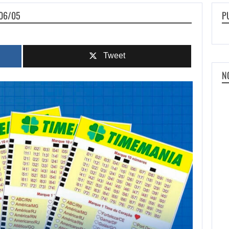
 06/05
P
Tweet
N