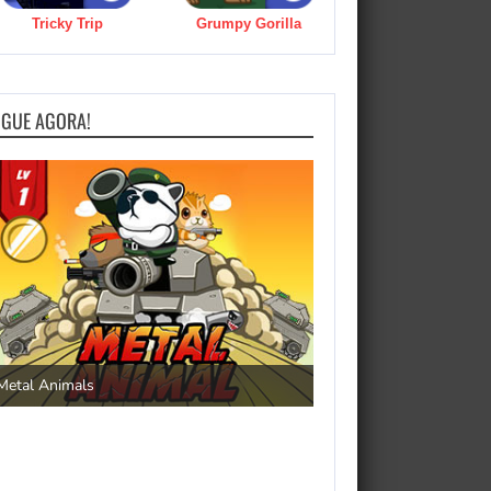
Tricky Trip
Grumpy Gorilla
OGUE AGORA!
Save the Princess
Metal Animals