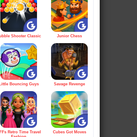
ubble Shooter Classic
Junior Chess
Little Bouncing Guys
Savage Revenge
FFs Retro Time Travel
Cubes Got Moves
Fashion