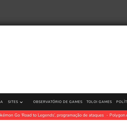
RA
SITES
OBSERVATÓRIO DE GAMES
TOLOI GAMES
POLÍ
okémon Go ‘Road to Legends’, programação de ataques
Polygon.