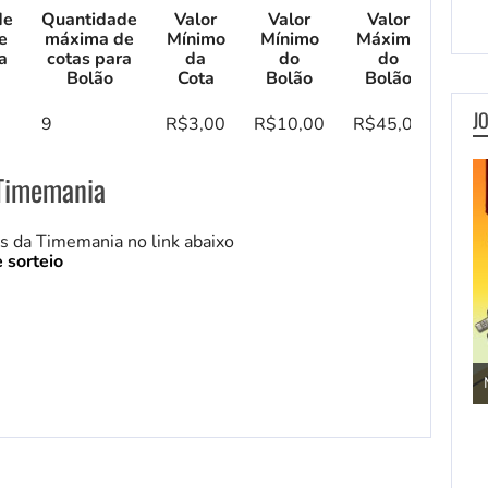
de
Quantidade
Valor
Valor
Valor
e
máxima de
Mínimo
Mínimo
Máximo
a
cotas para
da
do
do
Bolão
Cota
Bolão
Bolão
J
9
R$3,00
R$10,00
R$45,00
 Timemania
os da Timemania no link abaixo
 sorteio
Jogos de Aventura