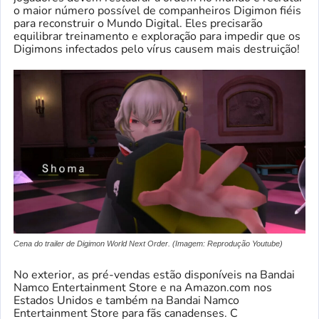
o maior número possível de companheiros Digimon fiéis
para reconstruir o Mundo Digital. Eles precisarão
equilibrar treinamento e exploração para impedir que os
Digimons infectados pelo vírus causem mais destruição!
Cena do trailer de Digimon World Next Order. (Imagem: Reprodução Youtube)
No exterior, as pré-vendas estão disponíveis na Bandai
Namco Entertainment Store e na Amazon.com nos
Estados Unidos e também na Bandai Namco
Entertainment Store para fãs canadenses. C