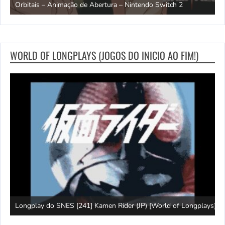
Switch
e
WORLD OF LONGPLAYS (JOGOS DO INICIO AO FIM!)
Jogo longo do NES [231] The Young Indiana Jones Chronicles
W
ays]
(EUA) [World of Longplays]
T