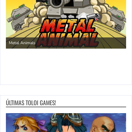
P
Save the Princess
ÚLTIMAS TOLOI GAMES!