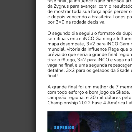
fase final, já Influence Rage precisou a
da Zygnus para avançar, com o resultad
de mostrar toda sua força após perder 
e depois vencendo a brasileira Loops p
por 3×0 na rodada decisiva.
O segundo dia seguiu o formato de dup
semifinais entre iNCO Gaming x Influe
mapa desempate, 3×2 para iNCO Gaming
mundial, vitória da Influence Rage que
prévia do que seria a grande final reg
tirar o fôlego, 3×2 para iNCO e vaga na 
vaga na final e uma segunda repescagem
detalhe. 3×2 para os gelados da Skade
final!
A grande final foi um melhor de 7 mem
com todo esforço e bom jogo da Skade, a
campeão regional e 30 mil dólares pel
Championship 2022 Fase 4 América Lat