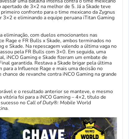
travessar uma batalha intensa contra o time mexicano
o apertado de 3×2 na melhor de 5. Já a Skade teve
o primeiro confronto para o time mexicano da Zygnus
or 3×2 e eliminando a equipe peruana iTitan Gaming
la eliminação, com duelos emocionantes nas
nce Rage e FR Bulls x Skade, ambos terminados no
 e Skade. Na repescagem valendo a última vaga no
 passou pela FR Bulls com 3×0. Em seguida, uma
ional, iNCO Gaming e Skade fizeram um embate de
Final garantida. Restava a Skade brigar pela última
 para a Influence Rage e mais uma decisão no
 e chance de revanche contra iNCO Gaming na grande
orável e o resultado anterior se manteve, e mesmo
 vitória foi para a iNCO Gaming – 4×2, título de
o sucesso no
Call of Duty®: Mobile
World
ina.