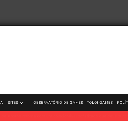
RA
SITES
OBSERVATÓRIO DE GAMES
TOLOI GAMES
POLÍ
torna com um colecionável sofisticado que deve surpreender os fãs