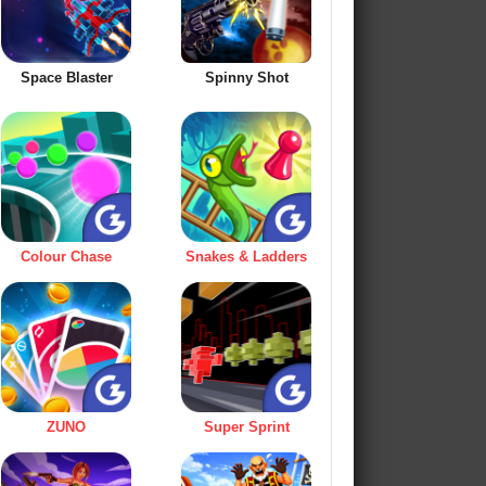
Space Blaster
Spinny Shot
Colour Chase
Snakes & Ladders
ZUNO
Super Sprint