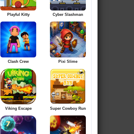
Playful Kitty
Cyber Slashman
Clash Crew
Pixi Slime
Viking Escape
Super Cowboy Run