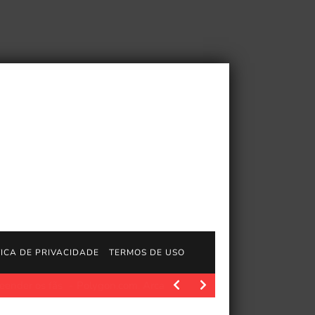
TICA DE PRIVACIDADE
TERMOS DE USO
Polygon.com. Arcano: League of Legends estabeleceu um novo 