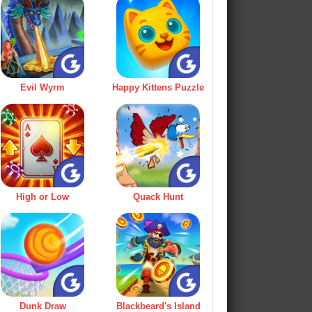
Evil Wyrm
Happy Kittens Puzzle
High or Low
Quack Hunt
Dunk Draw
Blackbeard's Island