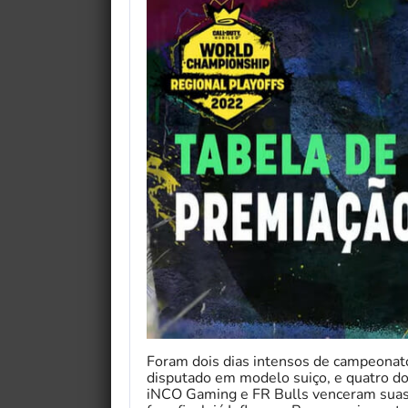
Foram dois dias intensos de campeonato.
disputado em modelo suiço, e quatro do
iNCO Gaming e FR Bulls venceram suas 