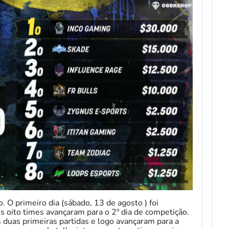
 O primeiro dia (sábado, 13 de agosto ) foi
s oito times avançaram para o 2º dia de competição.
duas primeiras partidas e logo avançaram para a