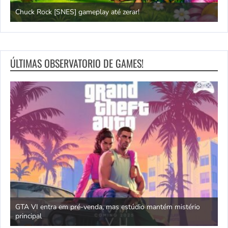
Chuck Rock [SNES] gameplay até zerar!
P
ÚLTIMAS OBSERVATORIO DE GAMES!
GTA VI entra em pré-venda, mas estúdio mantém mistério
principal
J