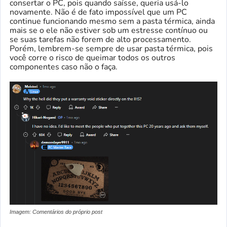
consertar o PC, pois quando saísse, queria usá-lo
novamente. Não é de fato impossível que um PC
continue funcionando mesmo sem a pasta térmica, ainda
mais se o ele não estiver sob um estresse contínuo ou
se suas tarefas não forem de alto processamento.
Porém, lembrem-se sempre de usar pasta térmica, pois
você corre o risco de queimar todos os outros
componentes caso não o faça.
Imagem: Comentários do próprio post