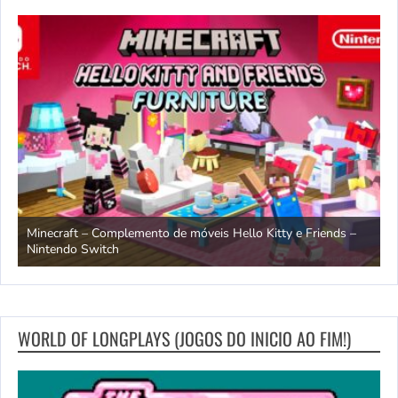
endo
Minecraft – Complemento de móveis Hello Kitty e Friends –
O
Nintendo Switch
d
WORLD OF LONGPLAYS (JOGOS DO INICIO AO FIM!)