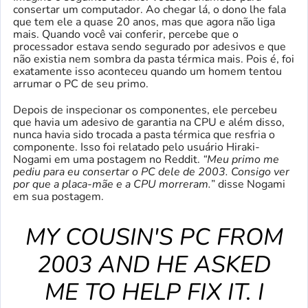
consertar um computador. Ao chegar lá, o dono lhe fala
que tem ele a quase 20 anos, mas que agora não liga
mais. Quando você vai conferir, percebe que o
processador estava sendo segurado por adesivos e que
não existia nem sombra da pasta térmica mais. Pois é, foi
exatamente isso aconteceu quando um homem tentou
arrumar o PC de seu primo.
Depois de inspecionar os componentes, ele percebeu
que havia um adesivo de garantia na CPU e além disso,
nunca havia sido trocada a pasta térmica que resfria o
componente. Isso foi relatado pelo usuário Hiraki-
Nogami em uma postagem no Reddit.
“Meu primo me
pediu para eu consertar o PC dele de 2003. Consigo ver
por que a placa-mãe e a CPU morreram.
” disse Nogami
em sua postagem.
MY COUSIN'S PC FROM
2003 AND HE ASKED
ME TO HELP FIX IT. I