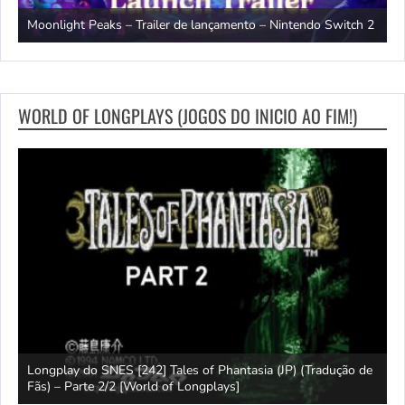
witch
T
Moonlight Peaks – Trailer de lançamento – Nintendo Switch 2
S
WORLD OF LONGPLAYS (JOGOS DO INICIO AO FIM!)
Longplay do SNES [242] Tales of Phantasia (JP) (Tradução de
L
Fãs) – Parte 2/2 [World of Longplays]
F