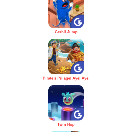
Gerbil Jump
Pirate's Pillage! Aye! Aye!
Twin Hop