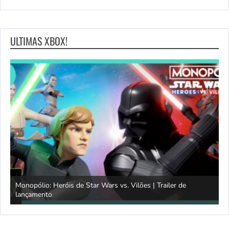
ULTIMAS XBOX!
Monopólio: Heróis de Star Wars vs. Vilões | Trailer de
lançamento
S