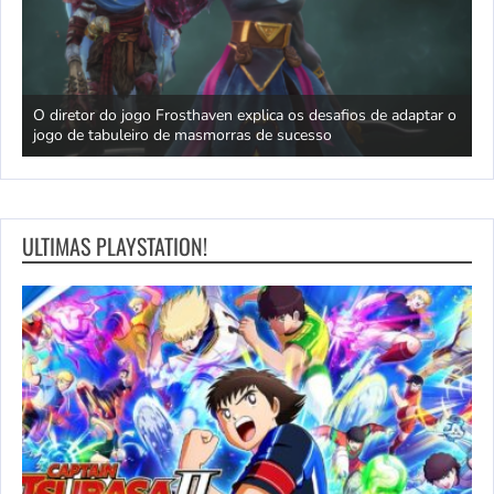
 seu
O diretor do jogo Frosthaven explica os desafios de adaptar o
jogo de tabuleiro de masmorras de sucesso
M
ULTIMAS PLAYSTATION!