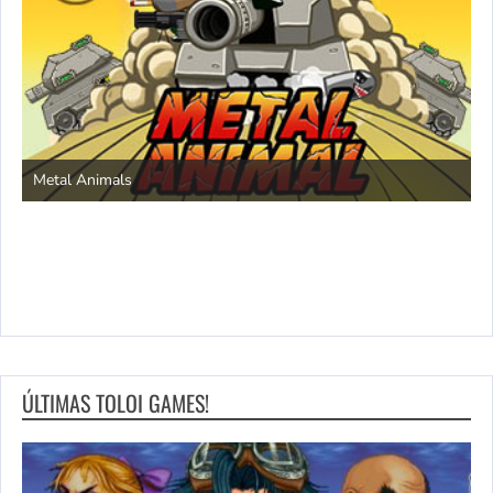
S
Metal Animals
ÚLTIMAS TOLOI GAMES!