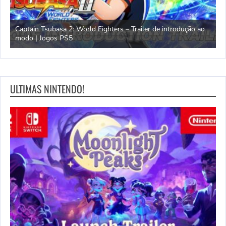
omem
Captain Tsubasa 2: World Fighters – Trailer de introdução ao
M
modo | Jogos PS5
P
ULTIMAS NINTENDO!