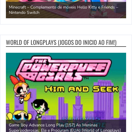
endo
Minecraft – Complemento de móveis Hello Kitty e Friends –
O
Nintendo Switch
d
WORLD OF LONGPLAYS (JOGOS DO INICIO AO FIM!)
Game Boy Advance Long Play [157] As Meninas
A
Superpoderosas: Ele e Procuram (EUA) [World of Longplays]
L