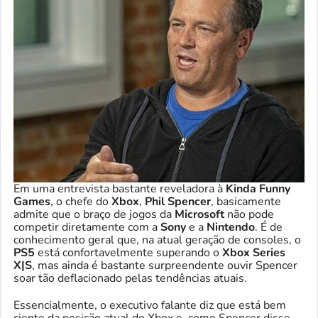
Em uma entrevista bastante reveladora à
Kinda Funny
Games
, o chefe do
Xbox
,
Phil Spencer
, basicamente
admite que o braço de jogos da
Microsoft
não pode
competir diretamente com a
Sony
e a
Nintendo
. É de
conhecimento geral que, na atual geração de consoles, o
PS5
está confortavelmente superando o
Xbox Series
X|S
, mas ainda é bastante surpreendente ouvir Spencer
soar tão deflacionado pelas tendências atuais.
Essencialmente, o executivo falante diz que está bem
ciente da posição atual do Xbox e, como Spencer disse