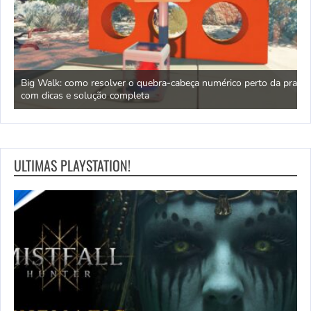
ara
Big Walk: como resolver o quebra-cabeça numérico perto da praia
L
com dicas e solução completa
q
ULTIMAS PLAYSTATION!