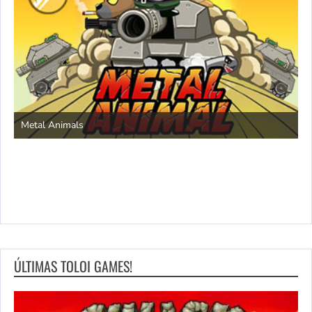
S
Metal Animals
ÚLTIMAS TOLOI GAMES!