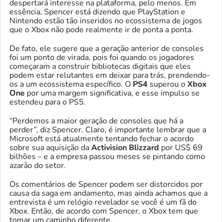
despertará interesse na plataforma, pelo menos. Em
essência, Spencer está dizendo que PlayStation e
Nintendo estão tão inseridos no ecossistema de jogos
que o Xbox não pode realmente ir de ponta a ponta.
De fato, ele sugere que a geração anterior de consoles
foi um ponto de virada, pois foi quando os jogadores
começaram a construir bibliotecas digitais que eles
podem estar relutantes em deixar para trás, prendendo-
os a um ecossistema específico. O
PS4
superou o
Xbox
One
por uma margem significativa, e esse impulso se
estendeu para o PS5.
“Perdemos a maior geração de consoles que há a
perder”, diz Spencer. Claro, é importante lembrar que a
Microsoft está atualmente tentando fechar o acordo
sobre sua aquisição da
Activision Blizzard
por US$ 69
bilhões – e a empresa passou meses se pintando como
azarão do setor.
Os comentários de Spencer podem ser distorcidos por
causa da saga em andamento, mas ainda achamos que a
entrevista é um relógio revelador se você é um fã do
Xbox. Então, de acordo com Spencer, o Xbox tem que
tomar um caminho diferente.