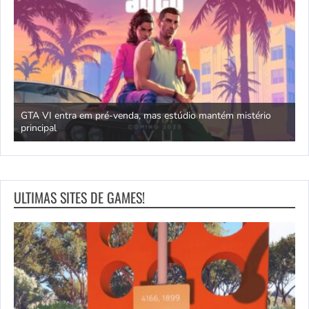
GTA VI entra em pré-venda, mas estúdio mantém mistério
principal
J
ULTIMAS SITES DE GAMES!