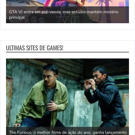
GTA VI entra em pré-venda, mas estúdio mantém mistério
principal
J
ULTIMAS SITES DE GAMES!
s da
The Furious, o melhor filme de ação do ano, ganha lançamento