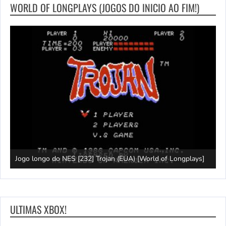
WORLD OF LONGPLAYS (JOGOS DO INICIO AO FIM!)
e
Jogo longo do NES [232] Trojan (EUA) [World of Longplays]
L
ULTIMAS XBOX!