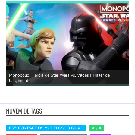
Monopólio: Heróis de Star Wars vs. Vilões | Trailer de
lançamento
S
NUVEM DE TAGS
PS5: COMPARE OS MODELOS ORIGINAL
AQUI