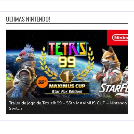
ULTIMAS NINTENDO!
Trailer de jogo de Tetris® 99 – 55th MAXIMUS CUP – Nintendo
2
Switch
O