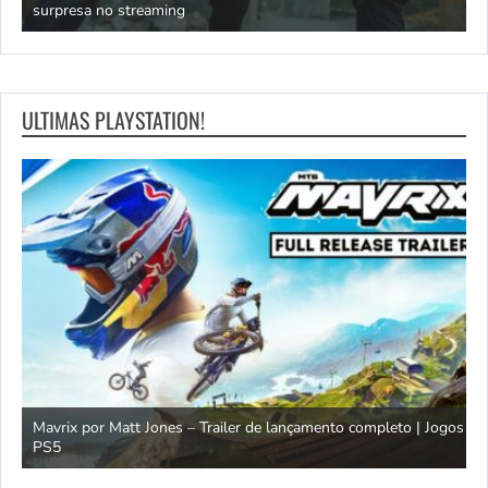
surpresa no streaming
Q
ULTIMAS PLAYSTATION!
Mavrix por Matt Jones – Trailer de lançamento completo | Jogos
PS5
Ó