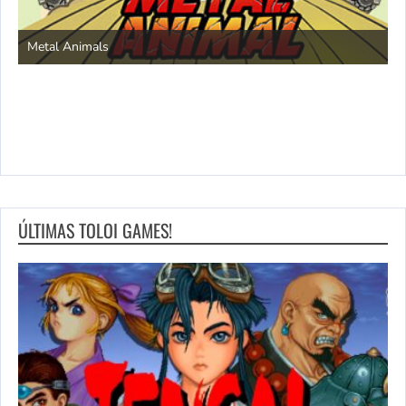
S
Metal Animals
ÚLTIMAS TOLOI GAMES!