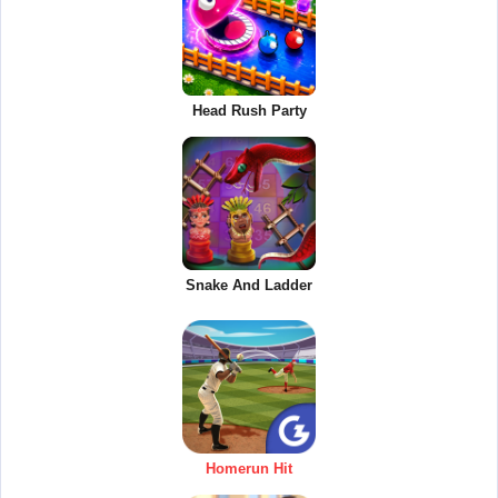
Head Rush Party
Snake And Ladder
Homerun Hit