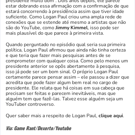
presidente muito bom”. Dois anos depois, ele parece
estar dobrando essa afirmação com a confirmação de que
estará concorrendo à presidência assim que tiver idade
suficiente. Como Logan Paul criou uma ampla rede de
conexões que se estende até mesmo a artistas que não
são do YouTube, como
Jimmy Kimmel
, isso pode ser
mais plausível do que parece à primeira vista.
Quando perguntado no episódio qual seria sua primeira
política, Logan Paul afirmou que ainda não tinha certeza
e que teria que fazer mais pesquisas antes de se
comprometer com qualquer coisa. Como pelo menos um
presidente anterior se opôs abertamente à pesquisa,
isso já pode ser um bom sinal. O próprio Logan Paul
certamente parece pensar assim – ele passou a dizer que
acredita que pode fazer algum bem real no cargo de
presidente. Ele relata que há coisas em sua cabeça que
precisam ser feitas e parecem inevitáveis, mas que
alguém tem que fazê-las. Talvez esse alguém seja um
YouTuber controverso.
Quer saber mais a respeito de Logan Paul,
clique aqui
.
Via: Game Rant/Dexerto/Youtube