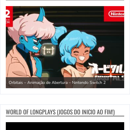
ndo
R
Orbitais – Animação de Abertura – Nintendo Switch 2
S
WORLD OF LONGPLAYS (JOGOS DO INICIO AO FIM!)