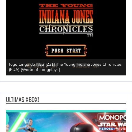
Jogo longo do NES [231] The Young Indiana Jones Chronicles
W
ays]
(EUA) [World of Longplays]
T
ULTIMAS XBOX!