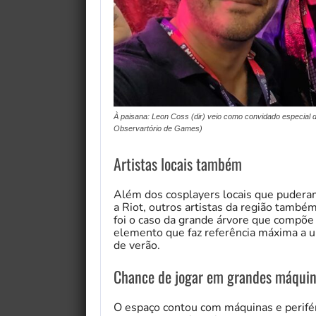
À paisana: Leon Coss (dir) veio como convidado especial d
Observartório de Games)
Artistas locais também
Além dos cosplayers locais que pudera
a Riot, outros artistas da região tam
foi o caso da grande árvore que compõe
elemento que faz referência máxima a 
de verão.
Chance de jogar em grandes máqui
O espaço contou com máquinas e perifér