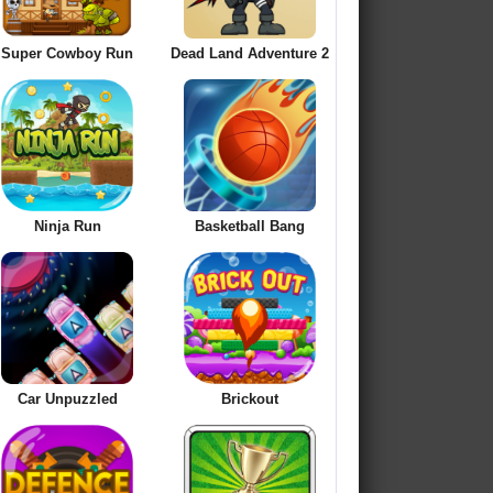
Super Cowboy Run
Dead Land Adventure 2
Ninja Run
Basketball Bang
Car Unpuzzled
Brickout