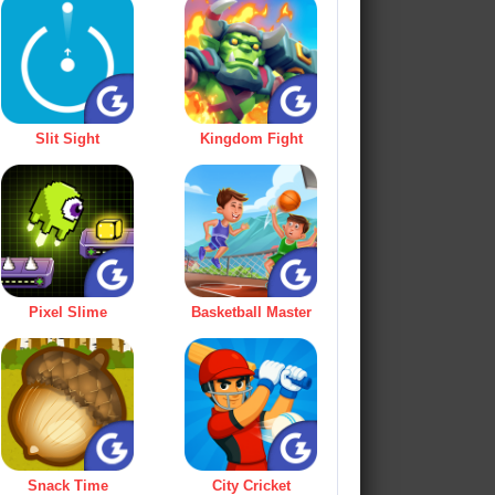
Slit Sight
Kingdom Fight
Pixel Slime
Basketball Master
Snack Time
City Cricket