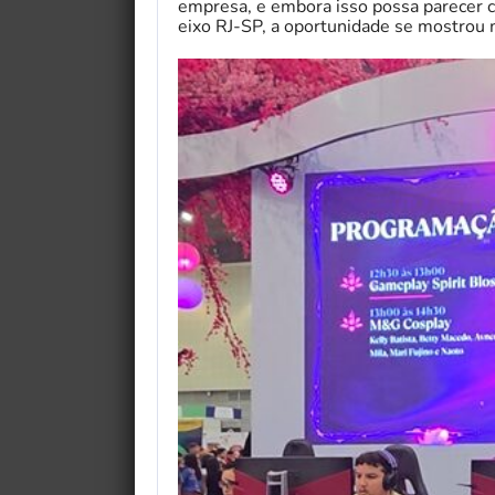
empresa, e embora isso possa parecer 
eixo RJ-SP, a oportunidade se mostrou 
My Fairytale Griffin