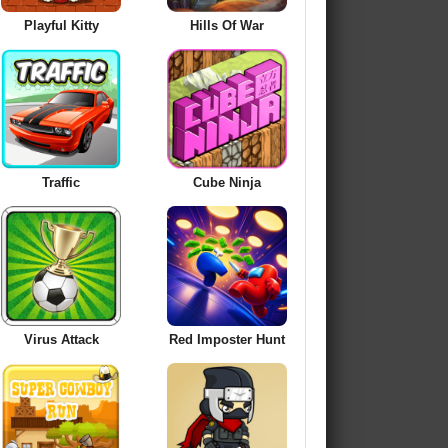
Playful Kitty
Hills Of War
Traffic
Cube Ninja
Virus Attack
Red Imposter Hunt