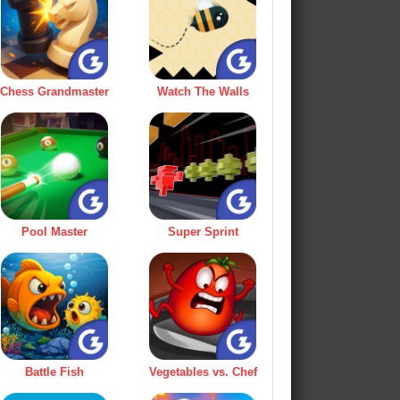
Chess Grandmaster
Watch The Walls
Pool Master
Super Sprint
Battle Fish
Vegetables vs. Chef