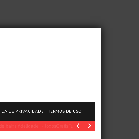
TICA DE PRIVACIDADE
TERMOS DE USO
lidade
JogosGratisFun. Polygon.com. Fonte da imagem: Polygon