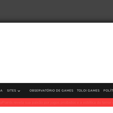
RA
SITES
OBSERVATÓRIO DE GAMES
TOLOI GAMES
POLÍ
a sua paixão por jogos proibidos e a estética do terror de baixa fide