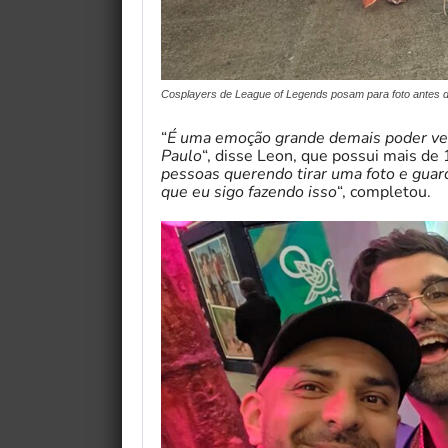
Cosplayers de League of Legends posam para foto antes d
“
É uma emoção grande demais poder ver 
Paulo
“, disse Leon, que possui mais de
pessoas querendo tirar uma foto e guar
que eu sigo fazendo isso
“, completou.