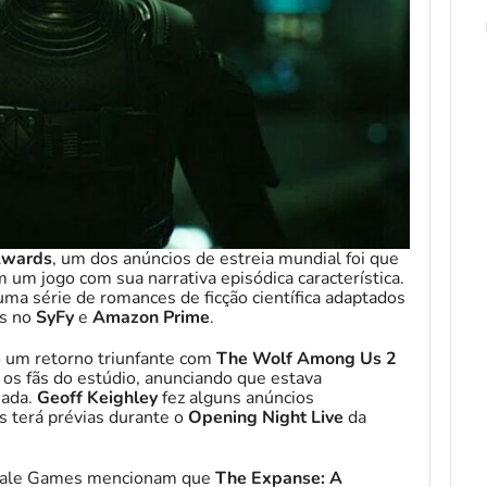
Awards
, um dos anúncios de estreia mundial foi que
um jogo com sua narrativa episódica característica.
 uma série de romances de ficção científica adaptados
as no
SyFy
e
Amazon Prime
.
do um retorno triunfante com
The Wolf Among Us 2
s fãs do estúdio, anunciando que estava
iada.
Geoff Keighley
fez alguns anúncios
 terá prévias durante o
Opening Night Live
da
ltale Games mencionam que
The Expanse: A