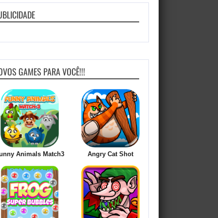
UBLICIDADE
OVOS GAMES PARA VOCÊ!!!
unny Animals Match3
Angry Cat Shot