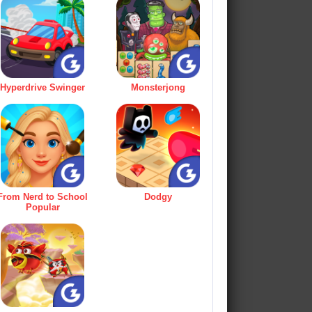
Hyperdrive Swinger
Monsterjong
From Nerd to School
Dodgy
Popular