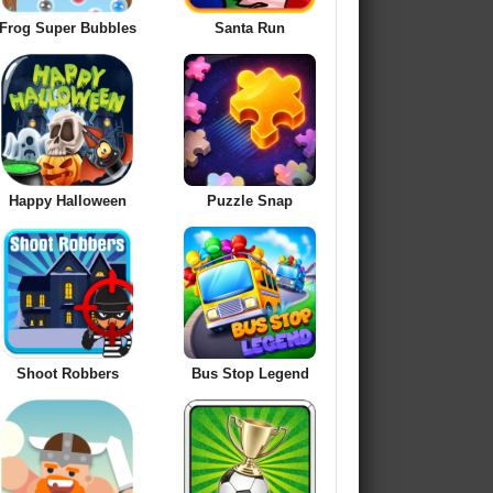
Frog Super Bubbles
Santa Run
Happy Halloween
Puzzle Snap
Shoot Robbers
Bus Stop Legend