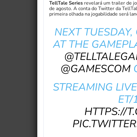
TellTale Series
revelará um trailer de 
de agosto. A conta do Twitter da Tell
primeira olhada na jogabilidade será la
NEXT TUESDAY, 
AT THE GAMEPLA
@TELLTALEGA
@GAMESCOM
O
STREAMING LIVE 
ET/
HTTPS://T
PIC.TWITTE