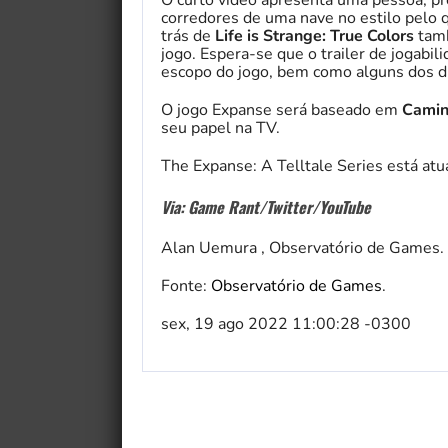
O curto vídeo apresenta uma pessoa, 
corredores de uma nave no estilo pelo q
trás de
Life is Strange: True Colors
tamb
jogo. Espera-se que o trailer de jogabi
escopo do jogo, bem como alguns dos di
O jogo Expanse será baseado em
Cami
seu papel na TV.
The Expanse: A Telltale Series está a
Via: Game Rant/Twitter/YouTube
Alan Uemura , Observatório de Games.
Fonte:
Observatório de Games
.
sex, 19 ago 2022 11:00:28 -0300