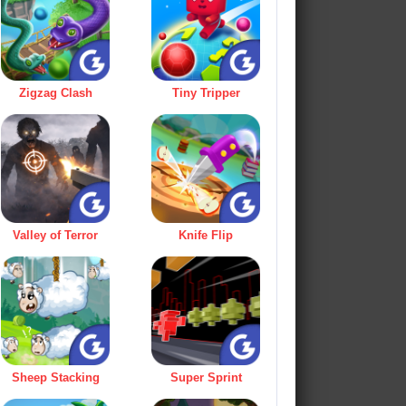
Zigzag Clash
Tiny Tripper
Valley of Terror
Knife Flip
Sheep Stacking
Super Sprint