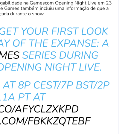
jogabilidade na Gamescom Opening Night Live em 23
Tale Games também incluiu uma informação de que a
nçada durante o show.
GET YOUR FIRST LOOK
Y OF THE EXPANSE: A
MES
SERIES DURING
PENING NIGHT LIVE.
AT 8P CEST/7P BST/2P
11A PT AT
.CO/AFYCLZXKPD
R.COM/FBKKZQTEBF