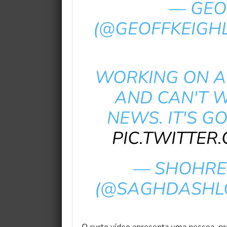
— GEO
(@GEOFFKEIGH
WORKING ON A
AND CAN'T W
NEWS. IT'S GO
PIC.TWITTE
— SHOHRE
(@SAGHDASHL