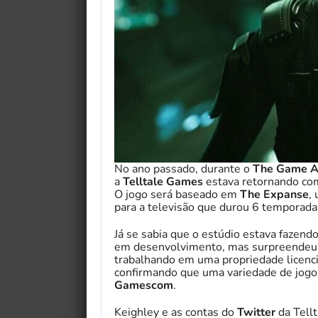
No ano passado, durante o
The Game 
a
Telltale Games
estava retornando com 
O jogo será baseado em
The Expanse
,
para a televisão que durou 6 temporad
Já se sabia que o estúdio estava fazen
em desenvolvimento, mas surpreendeu o
trabalhando em uma propriedade licenc
confirmando que uma variedade de jogos
Gamescom
.
Keighley e as contas do
Twitter
da Tel