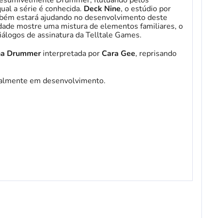
presumivelmente Drummer, flutuando pelos
ual a série é conhecida.
Deck Nine
, o estúdio por
ém estará ajudando no desenvolvimento deste
lidade mostre uma mistura de elementos familiares, o
álogos de assinatura da Telltale Games.
na Drummer
interpretada por
Cara Gee
, reprisando
tualmente em desenvolvimento.