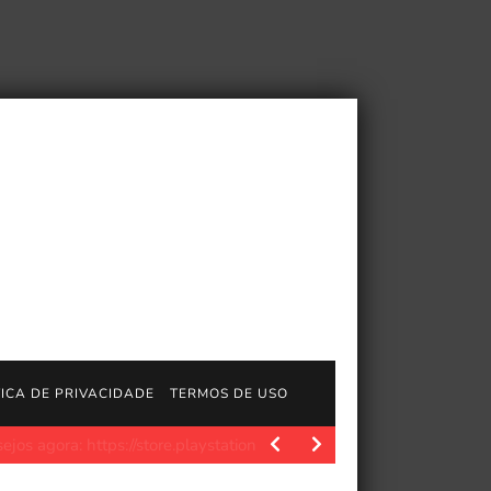
TICA DE PRIVACIDADE
TERMOS DE USO
https://store.playstation.com/concept/10015063 Conheça os criador