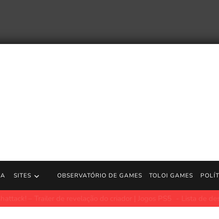
RA
SITES
OBSERVATÓRIO DE GAMES
TOLOI GAMES
POLÍ
iler de revelação do criador | Jogos PS5
Lista de desejos agora: 