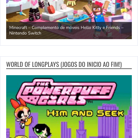
endo
Minecraft – Complemento de móveis Hello Kitty e Friends –
O
Nintendo Switch
d
WORLD OF LONGPLAYS (JOGOS DO INICIO AO FIM!)