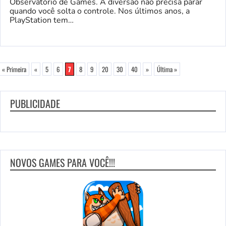
Observatório de Games. A diversão não precisa parar
quando você solta o controle. Nos últimos anos, a
PlayStation tem…
« Primeira
«
5
6
7
8
9
20
30
40
»
Última »
PUBLICIDADE
NOVOS GAMES PARA VOCÊ!!!