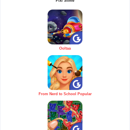
Pixi Slime
Ooltaa
From Nerd to School Popular