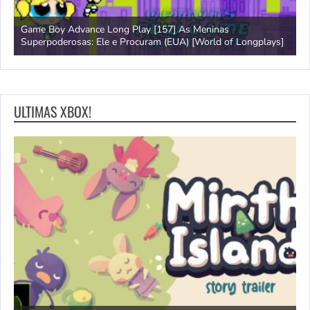
Game Boy Advance Long Play [157] As Meninas
A
Superpoderosas: Ele e Procuram (EUA) [World of Longplays]
L
ULTIMAS XBOX!
N