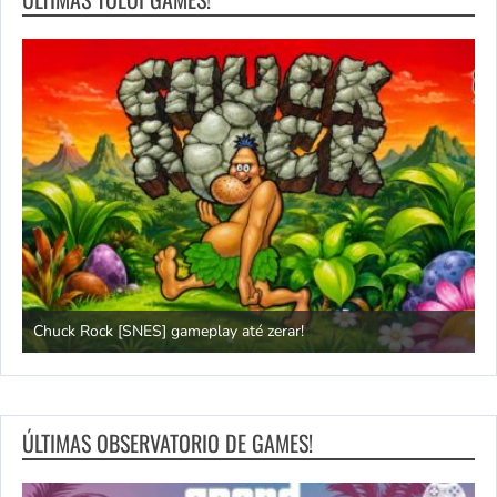
Chuck Rock [SNES] gameplay até zerar!
P
ÚLTIMAS OBSERVATORIO DE GAMES!