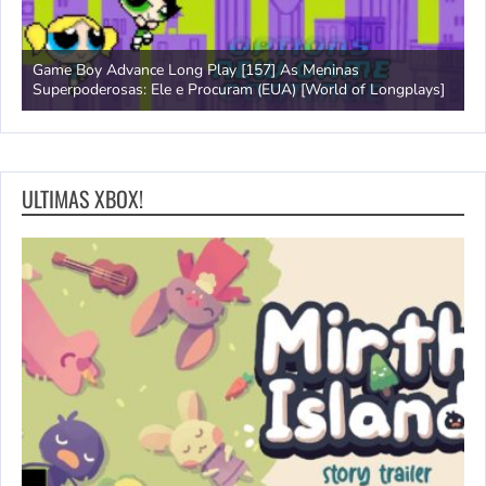
s Meninas
Amiga 500 Longplay [597] Segundo Samurai
 [World of Longplays]
Longplays]
ULTIMAS XBOX!