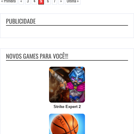
« Primeira
«
3
4
5
6
7
»
Última »
PUBLICIDADE
NOVOS GAMES PARA VOCÊ!!!
Strike Expert 2