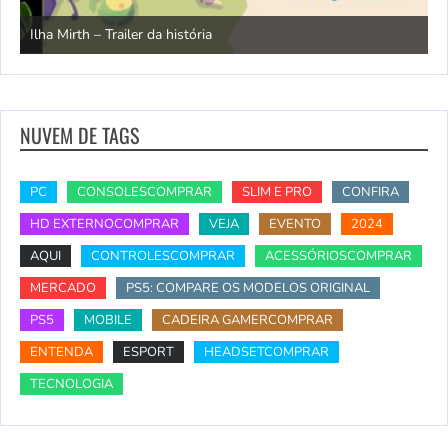
Não há mais espaço no inferno 2 | Trailer
do XBOX
NUVEM DE TAGS
PC
CONSOLESCOMPRAR
SLIM E PRO
CONFIRA
HD EXTERNOCOMPRAR
VEJA
EVENTO
2024
AQUI
CONTROLESCOMPRAR
ACESSÓRIOSCOMPRAR
MERCADO
PS5: COMPARE OS MODELOS ORIGINAL
PS5
MOBILE
CADEIRA GAMERCOMPRAR
ENTENDA
ESPORT
HEADSETCOMPRAR
TECNOLOGIA