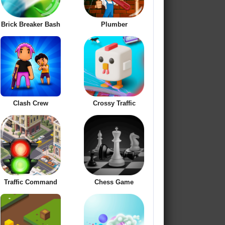
Brick Breaker Bash
Plumber
Clash Crew
Crossy Traffic
Traffic Command
Chess Game