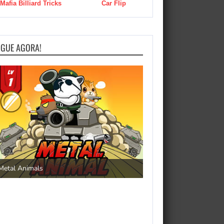
Mafia Billiard Tricks
Car Flip
OGUE AGORA!
Save the Princess
Metal Animals