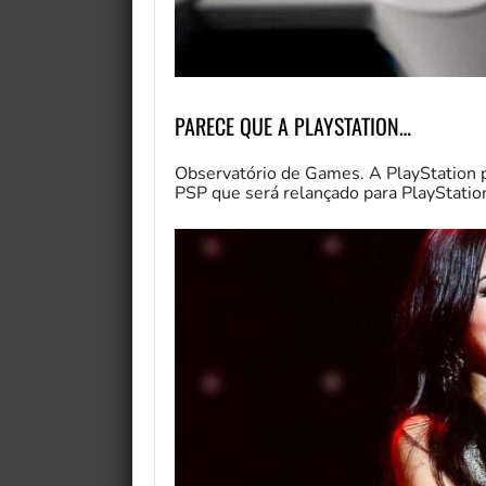
PARECE QUE A PLAYSTATION…
Observatório de Games. A PlayStation 
PSP que será relançado para PlayStati