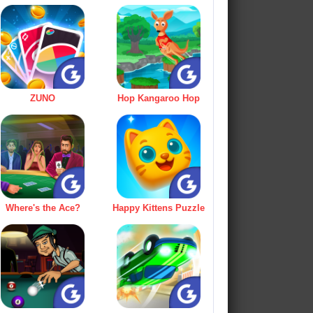
ZUNO
Hop Kangaroo Hop
Where's the Ace?
Happy Kittens Puzzle