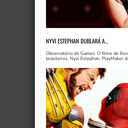
NYVI ESTEPHAN DUBLARÁ A…
Observatório de Games. O filme de Bord
brasileiros. Nyvi Estephan, PlayMaker d
My Fairytale Griffin