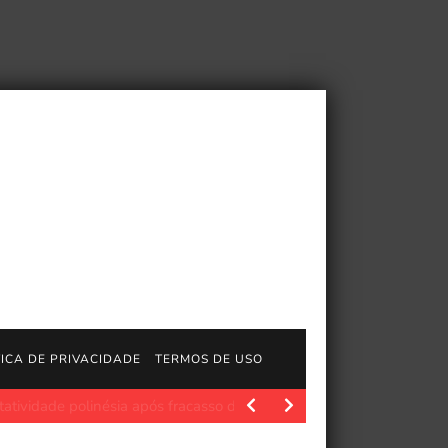
TICA DE PRIVACIDADE
TERMOS DE USO
nésia após fracasso de bilheteria
JogosGratisFun. Dwayne The R