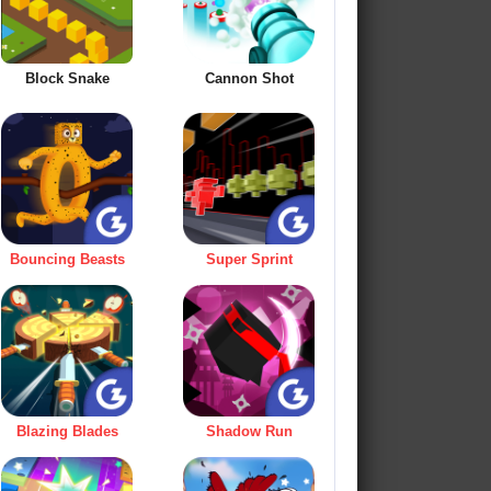
Block Snake
Cannon Shot
Bouncing Beasts
Super Sprint
Blazing Blades
Shadow Run