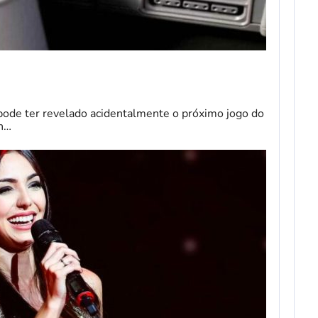
pode ter revelado acidentalmente o próximo jogo do
on…