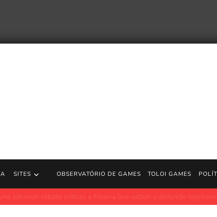
RA
SITES
OBSERVATÓRIO DE GAMES
TOLOI GAMES
POLÍ
ate críticas a Moana live-action e defende representatividade poli