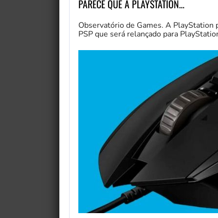
PARECE QUE A PLAYSTATION…
Observatório de Games. A PlayStation 
PSP que será relançado para PlayStati