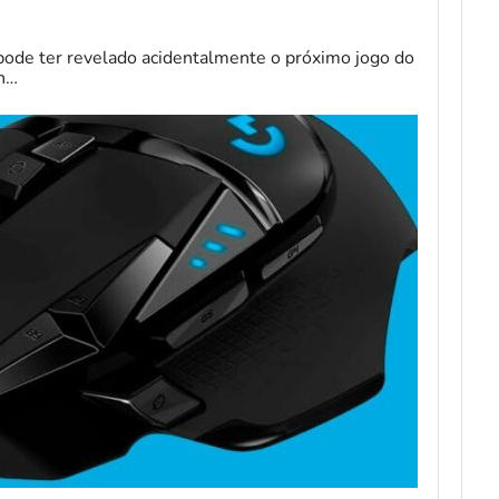
pode ter revelado acidentalmente o próximo jogo do
on…