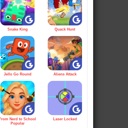
Snake King
Quack Hunt
Jello Go Round
Aliens Attack
From Nerd to School
Laser Locked
Popular