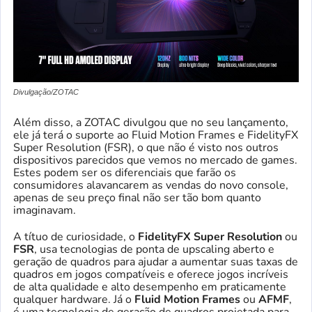
Divulgação/ZOTAC
Além disso, a ZOTAC divulgou que no seu lançamento,
ele já terá o suporte ao Fluid Motion Frames e FidelityFX
Super Resolution (FSR), o que não é visto nos outros
dispositivos parecidos que vemos no mercado de games.
Estes podem ser os diferenciais que farão os
consumidores alavancarem as vendas do novo console,
apenas de seu preço final não ser tão bom quanto
imaginavam.
A títuo de curiosidade, o
FidelityFX Super Resolution
ou
FSR
, usa tecnologias de ponta de upscaling aberto e
geração de quadros para ajudar a aumentar suas taxas de
quadros em jogos compatíveis e oferece jogos incríveis
de alta qualidade e alto desempenho em praticamente
qualquer hardware. Já o
Fluid Motion Frames
ou
AFMF
,
é uma tecnologia de geração de quadros projetada para