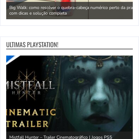
ara
Big Walk: como resolver o quebra-cabeça numérico perto da praia
L
com dicas e solução completa
q
ULTIMAS PLAYSTATION!
Mistfall Hunter – Trailer Cinematográfico | Jogos PS5
S