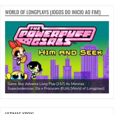
WORLD OF LONGPLAYS (JOGOS DO INICIO AO FIM!)
Game Boy Advance Long Play [157] As Meninas
A
Superpoderosas: Ele e Procuram (EUA) [World of Longplays]
L
ULTIMAS XBOX!