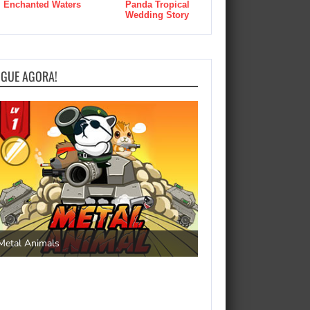
Enchanted Waters
Panda Tropical
Wedding Story
OGUE AGORA!
Save the Princess
Metal Animals