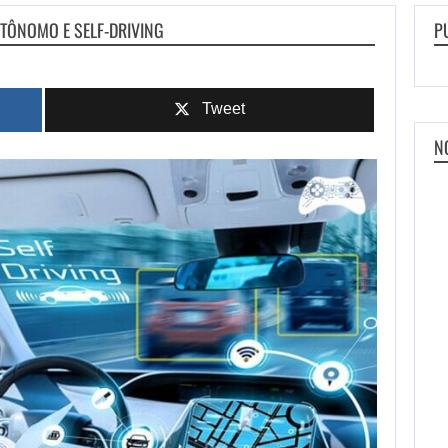
UTÔNOMO E SELF-DRIVING
P
Tweet
N