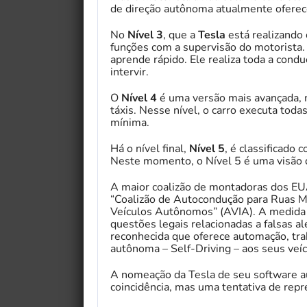
de direção autônoma atualmente oferece
No
Nível 3
, que a
Tesla
está realizando
funções com a supervisão do motorista.
aprende rápido. Ele realiza toda a cond
intervir.
O
Nível 4
é uma versão mais avançada, 
táxis. Nesse nível, o carro executa toda
mínima.
Há o nível final,
Nível 5
, é classificado
Neste momento, o Nível 5 é uma visão d
A maior coalizão de montadoras dos E
“Coalizão de Autocondução para Ruas Ma
Veículos Autônomos” (AVIA). A medida é
questões legais relacionadas a falsas a
reconhecida que oferece automação, tra
autônoma – Self-Driving – aos seus veíc
A nomeação da Tesla de seu software a
coincidência, mas uma tentativa de repr