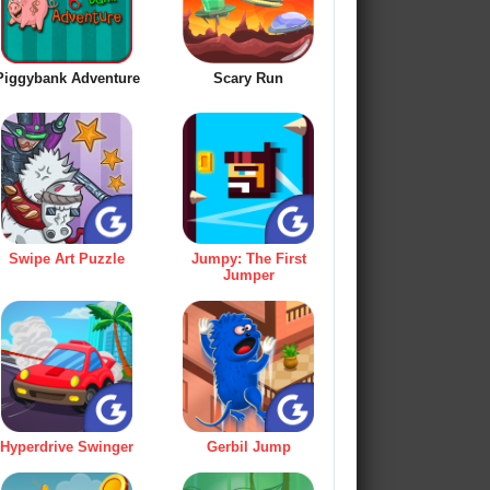
Piggybank Adventure
Scary Run
Swipe Art Puzzle
Jumpy: The First
Jumper
Hyperdrive Swinger
Gerbil Jump