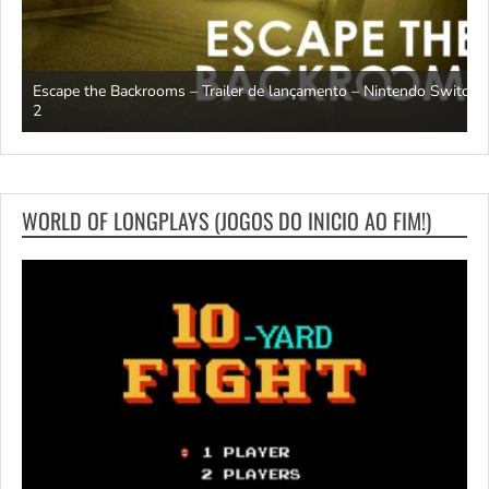
witch
T
Moonlight Peaks – Trailer de lançamento – Nintendo Switch 2
S
WORLD OF LONGPLAYS (JOGOS DO INICIO AO FIM!)