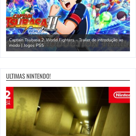
Mavrix por Matt Jones – Trailer de lançamento completo | Jogos
PS5
Ó
ULTIMAS NINTENDO!