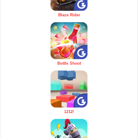
Blaze Rider
Bottle Shoot
1212!