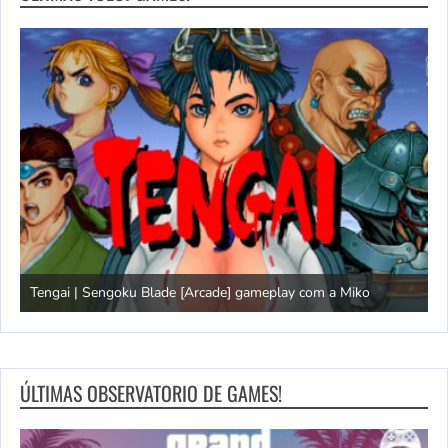
Domingão do Mega Drive
L
ÚLTIMAS OBSERVATORIO DE GAMES!