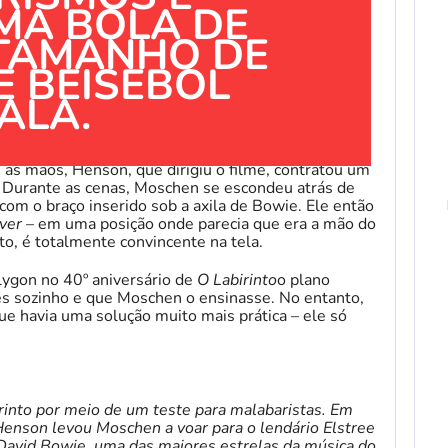
MA BOLA DE
 TAMANHO DE
E BEISEBOL
ALA.
 as mãos, Henson, que dirigiu o filme, contratou um
Durante as cenas, Moschen se escondeu atrás de
com o braço inserido sob a axila de Bowie. Ele então
 ver
– em uma posição onde parecia que era a mão do
to, é totalmente convincente na tela.
ygon no 40º aniversário de
O Labirinto
o plano
ues sozinho e que Moschen o ensinasse. No entanto,
ue havia uma solução muito mais prática – ele só
into por meio de um teste para malabaristas. Em
Henson levou Moschen a voar para o lendário Elstree
m David Bowie, uma das maiores estrelas da música do