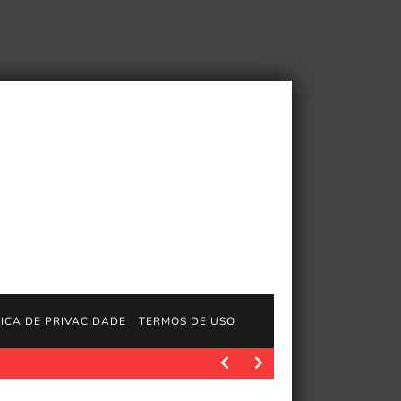
TICA DE PRIVACIDADE
TERMOS DE USO
 2026
Polygon.com. Quando eu joguei pragmata em abril, levei 