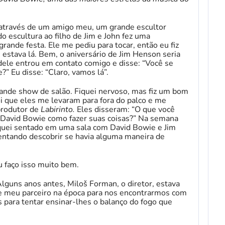
através de um amigo meu, um grande escultor
 escultura ao filho de Jim e John fez uma
rande festa. Ele me pediu para tocar, então eu fiz
m estava lá. Bem, o aniversário de Jim Henson seria
ele entrou em contato comigo e disse: “Você se
?” Eu disse: “Claro, vamos lá”.
rande show de salão. Fiquei nervoso, mas fiz um bom
oi que eles me levaram para fora do palco e me
produtor de
Labirinto.
Eles disseram: “O que você
ar David Bowie como fazer suas coisas?” Na semana
iquei sentado em uma sala com David Bowie e Jim
ntando descobrir se havia alguma maneira de
u faço isso muito bem.
lguns anos antes, Miloš Forman, o diretor, estava
 e meu parceiro na época para nos encontrarmos com
 para tentar ensinar-lhes o balanço do fogo que