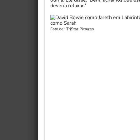
deveria relaxar.'
Foto de : TriStar Pictures
My Fairytale Griffin