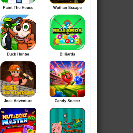
Paint The House
Wothan Escape
Duck Hunter
Billiards
Joee Adventure
Candy Soccer