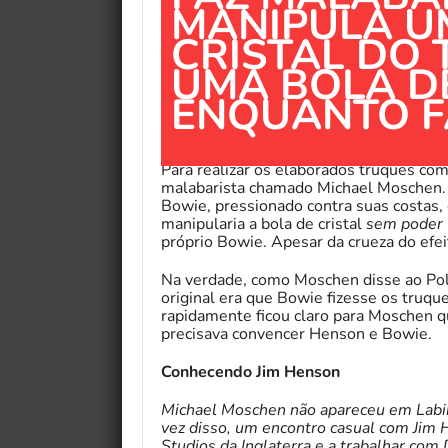
MANIPULA U
CRISTAL DO
UMA BOLA D
ENQUANTO F
Para realizar os elaborados truques com
malabarista chamado Michael Moschen. 
Bowie, pressionado contra suas costas, 
manipularia a bola de cristal
sem poder
próprio Bowie. Apesar da crueza do efei
Na verdade, como Moschen disse ao Pol
original era que Bowie fizesse os truq
rapidamente ficou claro para Moschen q
precisava convencer Henson e Bowie.
Conhecendo Jim Henson
Michael Moschen não apareceu em Labir
vez disso, um encontro casual com Jim 
Studios da Inglaterra e a trabalhar co