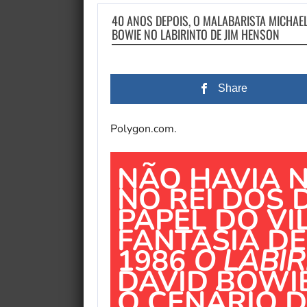
40 ANOS DEPOIS, O MALABARISTA MICHAE
BOWIE NO LABIRINTO DE JIM HENSON
Share
Polygon.com.
NÃO HAVIA N
NO REI DOS 
PAPEL DO VI
FANTASIA DE
1986
O LABIR
DAVID BOWI
O CENÁRIO D