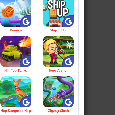
Bouncy
Ship It Up!
Hill Top Tanks
Hero Archer
Hop Kangaroo Hop
Zigzag Clash