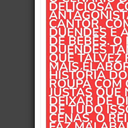
DELICIOSA 
ANTAGONISTA
CANTOR, CO
DUENDES E 
DE BEBÊS. O 
DUENDES TA
QUE TALVEZ 
MAIS ELABO
HISTÓRIA DO
ROUPA COM 
JUSTAS QUE
DEIXAR DE D
DE TUDO ISS
CENAS, O RE
FAZ MALABA