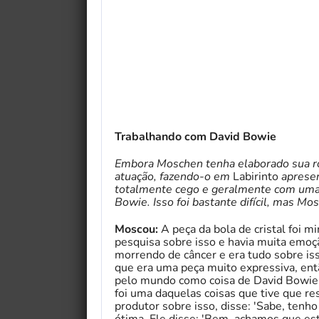
Trabalhando com David Bowie
Embora Moschen tenha elaborado sua ro
atuação, fazendo-o em
Labirinto
apresen
totalmente cego e geralmente com uma
Bowie. Isso foi bastante difícil, mas 
Moscou:
A peça da bola de cristal foi mi
pesquisa sobre isso e havia muita emoçã
morrendo de câncer e era tudo sobre isso
que era uma peça muito expressiva, então
pelo mundo como coisa de David Bowie.
foi uma daquelas coisas que tive que re
produtor sobre isso, disse: 'Sabe, tenho
ótima. Ele disse: 'Bem, achamos que es