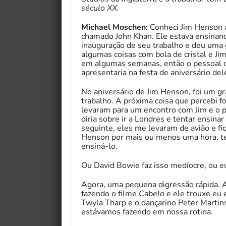
século XX.
Michael Moschen:
Conheci Jim Henson 
chamado John Khan. Ele estava ensinando
inauguração de seu trabalho e deu uma g
algumas coisas com bola de cristal e Ji
em algumas semanas, então o pessoal d
apresentaria na festa de aniversário dele
No aniversário de Jim Henson, foi um g
trabalho. A próxima coisa que percebi f
levaram para um encontro com Jim e o 
diria sobre ir a Londres e tentar ensin
seguinte, eles me levaram de avião e f
Henson por mais ou menos uma hora, te
ensiná-lo.
Ou David Bowie faz isso medíocre, ou e
Agora, uma pequena digressão rápida. A
fazendo o filme
Cabelo
e ele trouxe eu
Twyla Tharp e o dançarino Peter Martins
estávamos fazendo em nossa rotina.