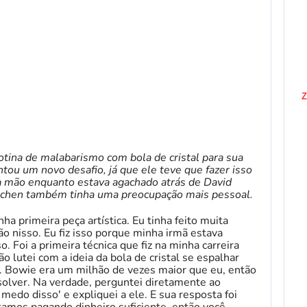
Z
tina de malabarismo com bola de cristal para sua
tou um novo desafio, já que ele teve que fazer isso
 mão enquanto estava agachado atrás de David
Moschen também tinha uma preocupação mais pessoal.
nha primeira peça artística. Eu tinha feito muita
o nisso. Eu fiz isso porque minha irmã estava
. Foi a primeira técnica que fiz na minha carreira
 lutei com a ideia da bola de cristal se espalhar
 Bowie era um milhão de vezes maior que eu, então
solver. Na verdade, perguntei diretamente ao
 medo disso' e expliquei a ele. E sua resposta foi
tamos pagando dinheiro suficiente, então você