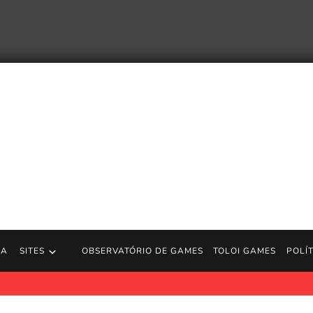
RA
SITES
OBSERVATÓRIO DE GAMES
TOLOI GAMES
POLÍ
a concluído em menos de 80 minutos durante Games Done Quick