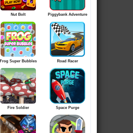
Nut Bolt
Piggybank Adventure
Frog Super Bubbles
Road Racer
Fire Soldier
Space Purge