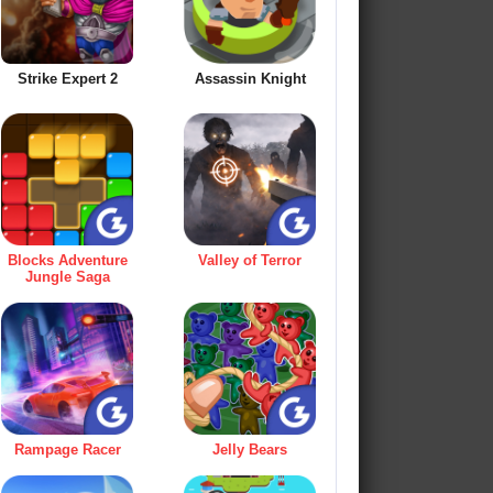
Strike Expert 2
Assassin Knight
Blocks Adventure
Valley of Terror
Jungle Saga
Rampage Racer
Jelly Bears