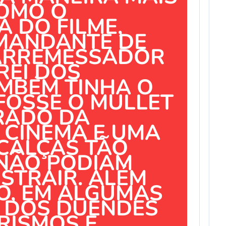
COMO O
 DO FILME,
MANDANTE DE
ARREMESSADOR
REI DOS
MBÉM TINHA O
FOSSE O MULLET
RADO DA
 CINEMA E UMA
CALÇAS TÃO
 NÃO PODIAM
ISTRAIR. ALÉM
O, EM ALGUMAS
I DOS DUENDES
RISMOS E