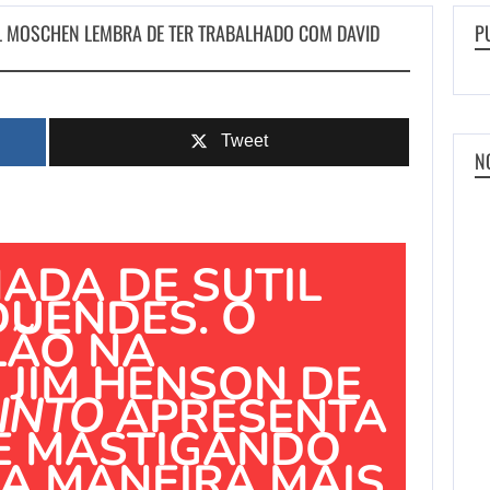
L MOSCHEN LEMBRA DE TER TRABALHADO COM DAVID
P
Tweet
N
ADA DE SUTIL
DUENDES. O
LÃO NA
 JIM HENSON DE
INTO
APRESENTA
E MASTIGANDO
A MANEIRA MAIS