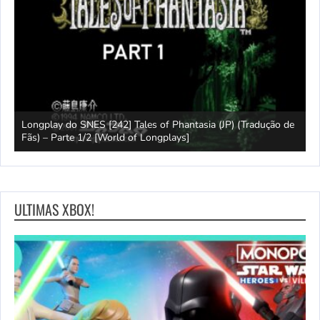
e
Longplay do SNES [242] Tales of Phantasia (JP) (Tradução de
Fãs) – Parte 1/2 [World of Longplays]
J
ULTIMAS XBOX!