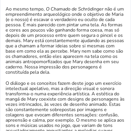
Ao mesmo tempo,
O Chamado de Schrödinger
não é um
empreendimento arqueológico onde o objetivo de Maria
(e o nosso) é escavar o verdadeiro eu oculto de cada
pessoa. É mais parecido com pintar uma tela. As formas
e cores aos poucos vão ganhando forma coesa, mas só
depois de um processo entre quem segura o pincel e os
demais. Mary está constantemente ajudando as pessoas
que a chamam a formar ideias sobre si mesmas com
base em como ela as percebe. Mary nem sabe como são
os chamadores, então eles aparecem na tela como os
animais antropomorfizados que Mary desenha em seu
caderno. Nossa impressão dos personagens é
constituída pela dela.
O diálogo e os conceitos fazem deste jogo um exercício
intelectual apelativo, mas a direcção visual e sonora
transforma-o numa experiência artística. A estética do
mangá de Mary coexiste com designs de personagens às
vezes intrincados, às vezes de desenho animado. Estas
são constantemente sobrepostas por imagens e
colagens que evocam diferentes sensações: confusão,
apreensão e calma, por exemplo. O mesmo se aplica aos
sons e músicas usados ​​no jogo, que variam de tons
assustadoramente angustiantes a melodias suaves.