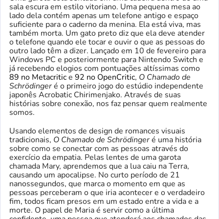
sala escura em estilo vitoriano. Uma pequena mesa ao
lado dela contém apenas um telefone antigo e espaço
suficiente para o caderno da menina. Ela está viva, mas
também morta. Um gato preto diz que ela deve atender
o telefone quando ele tocar e ouvir o que as pessoas do
outro lado têm a dizer. Lançado em 10 de fevereiro para
Windows PC e posteriormente para Nintendo Switch e
já recebendo elogios com pontuações altíssimas como
89 no Metacritic
e
92 no OpenCritic
,
O Chamado de
Schrödinger
é o primeiro jogo do estúdio independente
japonês Acrobatic Chirimenjako. Através de suas
histórias sobre conexão, nos faz pensar quem realmente
somos.
Usando elementos de design de romances visuais
tradicionais,
O Chamado de Schrödinger
é uma história
sobre como se conectar com as pessoas através do
exercício da empatia. Pelas lentes de uma garota
chamada Mary, aprendemos que a lua caiu na Terra,
causando um apocalipse. No curto período de 21
nanossegundos, que marca o momento em que as
pessoas perceberam o que iria acontecer e o verdadeiro
fim, todos ficam presos em um estado entre a vida e a
morte. O papel de Maria é servir como a última