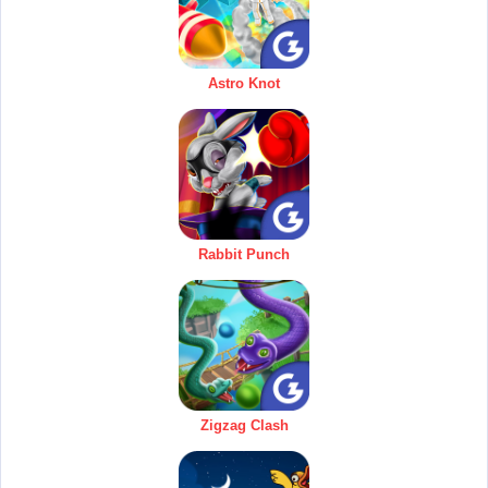
Astro Knot
Rabbit Punch
Zigzag Clash