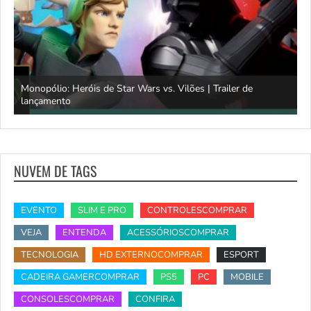
Monopólio: Heróis de Star Wars vs. Vilões | Trailer de
lançamento
S
NUVEM DE TAGS
EVENTO
SLIM E PRO
CONTROLESCOMPRAR
VEJA
ENTENDA
ACESSÓRIOSCOMPRAR
TECNOLOGIA
HD EXTERNOCOMPRAR
ESPORT
CADEIRA GAMERCOMPRAR
PS5
PC
MOBILE
CONSOLESCOMPRAR
CONFIRA