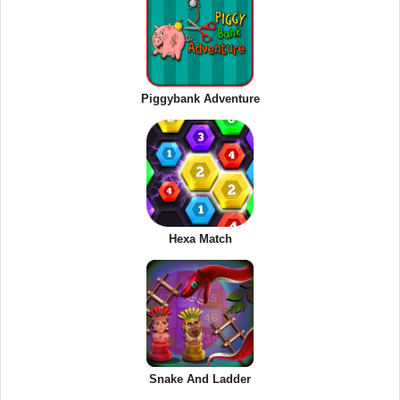
Piggybank Adventure
Hexa Match
Snake And Ladder