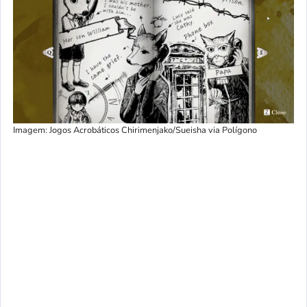
Imagem: Jogos Acrobáticos Chirimenjako/Sueisha via Polígono