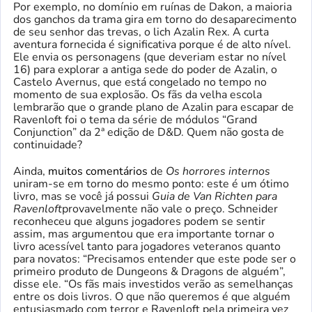
Por exemplo, no domínio em ruínas de Dakon, a maioria
dos ganchos da trama gira em torno do desaparecimento
de seu senhor das trevas, o lich Azalin Rex. A curta
aventura fornecida é significativa porque é de alto nível.
Ele envia os personagens (que deveriam estar no nível
16) para explorar a antiga sede do poder de Azalin, o
Castelo Avernus, que está congelado no tempo no
momento de sua explosão. Os fãs da velha escola
lembrarão que o grande plano de Azalin para escapar de
Ravenloft foi o tema da série de módulos “Grand
Conjunction” da 2ª edição de D&D. Quem não gosta de
continuidade?
Ainda,
muitos comentários
de
Os horrores internos
uniram-se em torno do mesmo ponto: este é um ótimo
livro, mas se você já possui
Guia de Van Richten para
Ravenloft
provavelmente não vale o preço. Schneider
reconheceu que alguns jogadores podem se sentir
assim, mas argumentou que era importante tornar o
livro acessível tanto para jogadores veteranos quanto
para novatos: “Precisamos entender que este pode ser o
primeiro produto de Dungeons & Dragons de alguém”,
disse ele. “Os fãs mais investidos verão as semelhanças
entre os dois livros. O que não queremos é que alguém
entusiasmado com terror e Ravenloft pela primeira vez