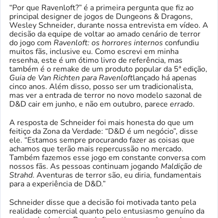
“Por que Ravenloft?” é a primeira pergunta que fiz ao
principal designer de jogos de Dungeons & Dragons,
Wesley Schneider, durante nossa entrevista em vídeo. A
decisão da equipe de voltar ao amado cenário de terror
do jogo com
Ravenloft: os horrores internos
confundiu
muitos fãs, inclusive eu. Como escrevi em minha
resenha, este é um ótimo livro de referência, mas
também é o remake de um produto popular da 5ª edição,
Guia de Van Richten para Ravenloft
lançado há apenas
cinco anos. Além disso, posso ser um tradicionalista,
mas ver a entrada de terror no novo modelo sazonal de
D&D cair em junho, e não em outubro, parece
errado
.
A resposta de Schneider foi mais honesta do que um
feitiço da Zona da Verdade: “D&D é um negócio”, disse
ele. “Estamos sempre procurando fazer as coisas que
achamos que terão mais repercussão no mercado.
Também fazemos esse jogo em constante conversa com
nossos fãs. As pessoas continuam jogando
Maldição de
Strahd
. Aventuras de terror são, eu diria, fundamentais
para a experiência de D&D.”
Schneider disse que a decisão foi motivada tanto pela
realidade comercial quanto pelo entusiasmo genuíno da