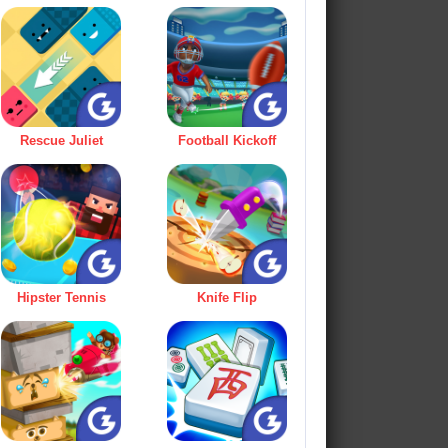
Rescue Juliet
Football Kickoff
Hipster Tennis
Knife Flip