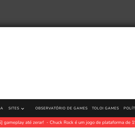
RA
SITES
OBSERVATÓRIO DE GAMES
TOLOI GAMES
POLÍ
] gameplay até zerar!
Chuck Rock é um jogo de plataforma de 