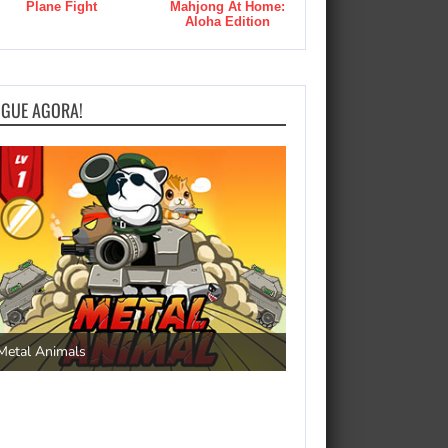
Plane Fight
Mahjong At Home:
Aloha Edition
OGUE AGORA!
Save the Princess
Metal Animals