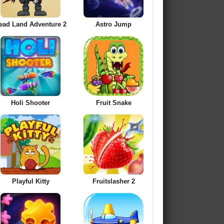
ead Land Adventure 2
Astro Jump
Holi Shooter
Fruit Snake
Playful Kitty
Fruitslasher 2