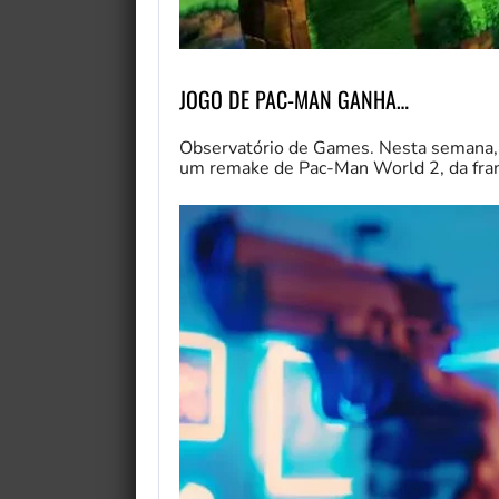
JOGO DE PAC-MAN GANHA…
Observatório de Games. Nesta semana,
um remake de Pac-Man World 2, da fra