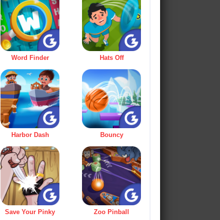
Word Finder
Hats Off
Harbor Dash
Bouncy
Save Your Pinky
Zoo Pinball