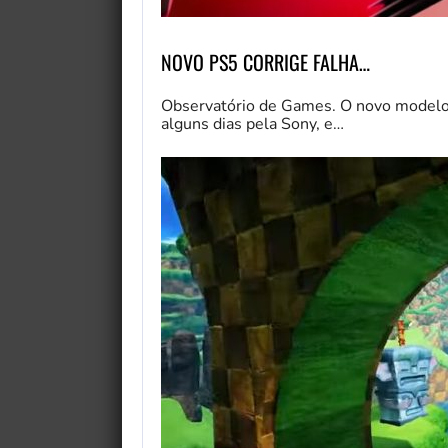
NOVO PS5 CORRIGE FALHA…
Observatório de Games. O novo modelo 
alguns dias pela Sony, e…