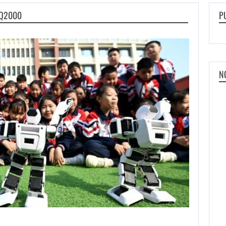
AQ2000
P
N