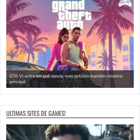
GTA VI entra em pré-venda, mas estúdio mantém mistério
principal
J
ULTIMAS SITES DE GAMES!