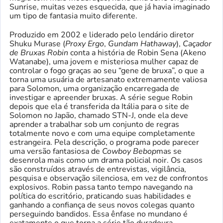
Sunrise, muitas vezes esquecida, que já havia imaginado
um tipo de fantasia muito diferente.
Produzido em 2002 e liderado pelo lendário diretor
Shuku Murase (
Proxy Ergo
,
Gundam Hathaway
),
Caçador
de Bruxas Robin
conta a história de Robin Sena (Akeno
Watanabe), uma jovem e misteriosa mulher capaz de
controlar o fogo graças ao seu “gene de bruxa”, o que a
torna uma usuária de artesanato extremamente valiosa
para Solomon, uma organização encarregada de
investigar e apreender bruxas. A série segue Robin
depois que ela é transferida da Itália para o site de
Solomon no Japão, chamado STN-J, onde ela deve
aprender a trabalhar sob um conjunto de regras
totalmente novo e com uma equipe completamente
estrangeira. Pela descrição, o programa pode parecer
uma versão fantasiosa de
Cowboy Bebop
mas se
desenrola mais como um drama policial noir. Os casos
são construídos através de entrevistas, vigilância,
pesquisa e observação silenciosa, em vez de confrontos
explosivos. Robin passa tanto tempo navegando na
política do escritório, praticando suas habilidades e
ganhando a confiança de seus novos colegas quanto
perseguindo bandidos. Essa ênfase no mundano é