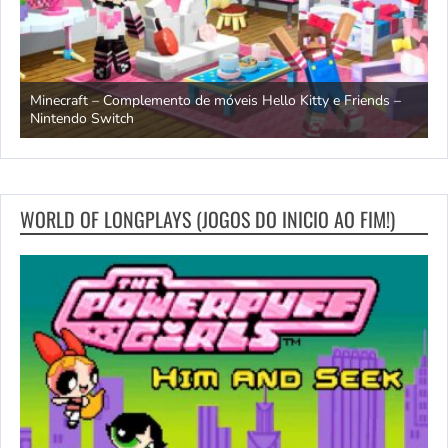
endo
Minecraft – Complemento de móveis Hello Kitty e Friends –
O
Nintendo Switch
d
WORLD OF LONGPLAYS (JOGOS DO INICIO AO FIM!)