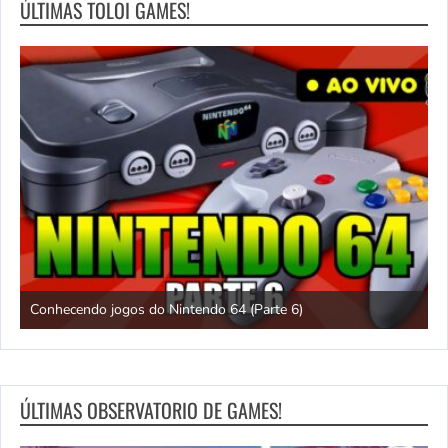
ÚLTIMAS TOLOI GAMES!
Conhecendo jogos do Nintendo 64 (Parte 6)
C
ÚLTIMAS OBSERVATORIO DE GAMES!