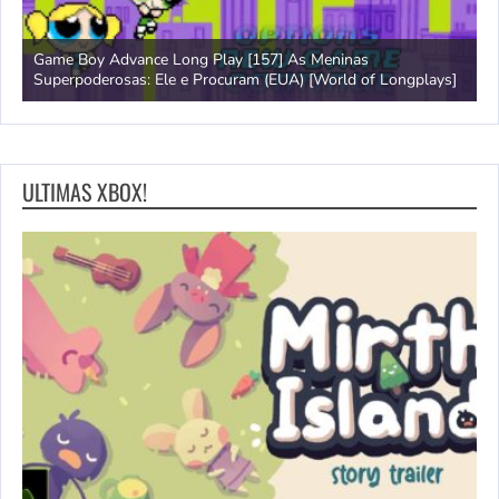
Game Boy Advance Long Play [157] As Meninas
A
Superpoderosas: Ele e Procuram (EUA) [World of Longplays]
L
ULTIMAS XBOX!