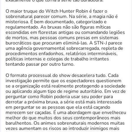
exatamente o que torna a série tão duradoura.
O maior truque do Witch Hunter Robin é fazer o
sobrenatural parecer comum. Na série, a magia não é
misteriosa. É bem documentado, categorizado e
regulamentado. As bruxas não são figuras míticas
escondidas em florestas antigas ou comandando legiões
de mortos, mas pessoas comuns presas em sistemas
burocráticos que procuram eliminá-las. A STN-J parece
uma agência governamental sobrecarregada, repleta de
procedimentos enfadonhos, relatórios intermináveis,
políticas internas e colegas de trabalho irritantes
tentando passar por outro turno.
O formato processual do show desacelera tudo. Cada
investigação permite que os espectadores questionem
se a organização está realmente protegendo a sociedade
ou aplicando algum tipo de regime autoritário. Em vez de
perguntar como Robin poderia usar seu poder para
derrotar a próxima bruxa, a série está mais interessada
em perguntar se as pessoas que ela está caçando
merecem ser caçadas. É uma abordagem que envelheceu
melhor do que muitos dos seus contemporâneos mais
barulhentos. Os animes sobrenaturais modernos muitas
vezes aumentam os riscos ao introduzir inimigos mais