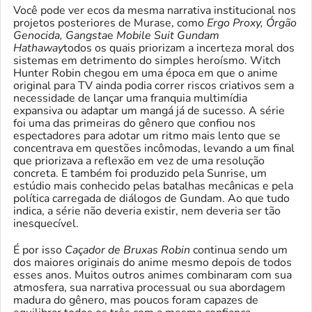
Você pode ver ecos da mesma narrativa institucional nos
projetos posteriores de Murase, como
Ergo Proxy, Órgão
Genocida, Gangsta
e
Mobile Suit Gundam
Hathaway
todos os quais priorizam a incerteza moral dos
sistemas em detrimento do simples heroísmo. Witch
Hunter Robin chegou em uma época em que o anime
original para TV ainda podia correr riscos criativos sem a
necessidade de lançar uma franquia multimídia
expansiva ou adaptar um mangá já de sucesso. A série
foi uma das primeiras do gênero que confiou nos
espectadores para adotar um ritmo mais lento que se
concentrava em questões incômodas, levando a um final
que priorizava a reflexão em vez de uma resolução
concreta. E também foi produzido pela Sunrise, um
estúdio mais conhecido pelas batalhas mecânicas e pela
política carregada de diálogos de Gundam. Ao que tudo
indica, a série não deveria existir, nem deveria ser tão
inesquecível.
É por isso
Caçador de Bruxas Robin
continua sendo um
dos maiores originais do anime mesmo depois de todos
esses anos. Muitos outros animes combinaram com sua
atmosfera, sua narrativa processual ou sua abordagem
madura do gênero, mas poucos foram capazes de