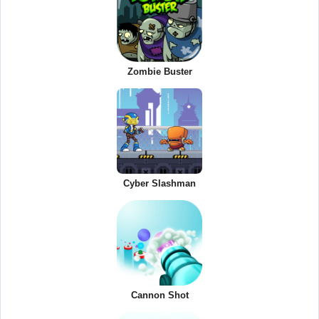
Zombie Buster
Cyber Slashman
Cannon Shot