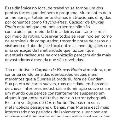
Essa dinâmica no local de trabalho se tornou um dos
pontos fortes que definem o programa. Muito antes de o
anime abraçar totalmente dramas institucionais dirigidos
por conjuntos como
Psycho-Pass, Caçador de Bruxas
Robin
entendi que equipes atraentes não são
construídas por meio de brincadeiras constantes, mas
por meio da rotina. Observar todos se reunindo em torno
de terminais de computador, trocando notas de casos ou
visitando o clube de jazz local entre as investigações cria
uma sensação de familiaridade que faz com que
eventuais rachaduras na organização pareçam ainda mais
devastadoras à medida que são reveladas.
Tão distintivo é
Caçador de Bruxas Robin
atmosfera, que
continua sendo uma das identidades visuais mais
marcantes que a Sunrise já produziu fora de Gundam.
Sua paleta de cores suaves, ruas da cidade encharcadas
de chuva, interiores industriais e iluminação suave criam
um mundo que parece constantemente suspenso em
algum lugar entre o detetive noir e o terror cyberpunk.
Existem vestígios de
Corredor de lâminas
em suas
melancólicas paisagens urbanas, mas Murase está mais
interessado nos períodos de isolamento silencioso em
espaços mal iluminados do que em exibir qualquer néon.