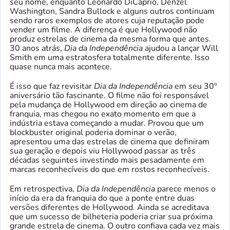
seu nome, enquanto Leonardo DiCaprio, Denzel
Washington, Sandra Bullock e alguns outros continuam
sendo raros exemplos de atores cuja reputação pode
vender um filme. A diferença é que Hollywood não
produz estrelas de cinema da mesma forma que antes.
30 anos atrás,
Dia da Independência
ajudou a lançar Will
Smith em uma estratosfera totalmente diferente. Isso
quase nunca mais acontece.
É isso que faz revisitar
Dia da Independência
em seu 30º
aniversário tão fascinante. O filme não foi responsável
pela mudança de Hollywood em direção ao cinema de
franquia, mas chegou no exato momento em que a
indústria estava começando a mudar. Provou que um
blockbuster original poderia dominar o verão,
apresentou uma das estrelas de cinema que definiram
sua geração e depois viu Hollywood passar as três
décadas seguintes investindo mais pesadamente em
marcas reconhecíveis do que em rostos reconhecíveis.
Em retrospectiva,
Dia da Independência
parece menos o
início da era da franquia do que a ponte entre duas
versões diferentes de Hollywood. Ainda se acreditava
que um sucesso de bilheteria poderia criar sua próxima
grande estrela de cinema. O outro confiava cada vez mais