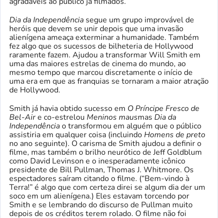
agradáveis ​​​​ao público já filmados.
Dia da Independência
segue um grupo improvável de
heróis que devem se unir depois que uma invasão
alienígena ameaça exterminar a humanidade. Também
fez algo que os sucessos de bilheteria de Hollywood
raramente fazem. Ajudou a transformar Will Smith em
uma das maiores estrelas de cinema do mundo, ao
mesmo tempo que marcou discretamente o início de
uma era em que as franquias se tornaram a maior atração
de Hollywood.
Smith já havia obtido sucesso em
O Príncipe Fresco de
Bel-Air
e co-estrelou
Meninos maus
mas
Dia da
Independência
o transformou em alguém que o público
assistiria em qualquer coisa (incluindo
Homens de preto
no ano seguinte). O carisma de Smith ajudou a definir o
filme, mas também o brilho neurótico de Jeff Goldblum
como David Levinson e o inesperadamente icônico
presidente de Bill Pullman, Thomas J. Whitmore. Os
espectadores saíram citando o filme. (“Bem-vindo à
Terra!” é algo que com certeza direi se algum dia der um
soco em um alienígena.) Eles estavam torcendo por
Smith e se lembrando do discurso de Pullman muito
depois de os créditos terem rolado. O filme não foi