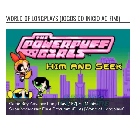
WORLD OF LONGPLAYS (JOGOS DO INICIO AO FIM!)
Game Boy Advance Long Play [157] As Meninas
A
Superpoderosas: Ele e Procuram (EUA) [World of Longplays]
L