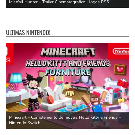
Mistfall Hunter – Trailer Cinematográfico | Jogos PS5
S
ULTIMAS NINTENDO!
endo
Minecraft – Complemento de móveis Hello Kitty e Friends –
O
Nintendo Switch
d