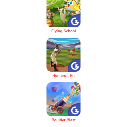
Flying School
Homerun Hit
Boulder Blast