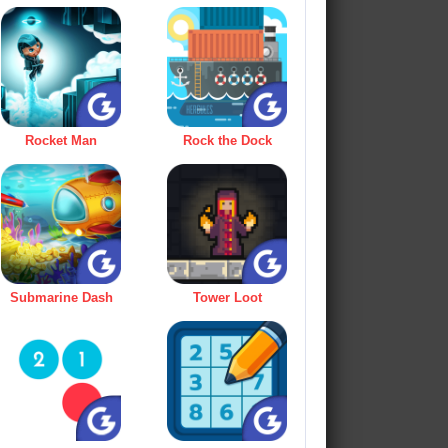
Rocket Man
Rock the Dock
Submarine Dash
Tower Loot