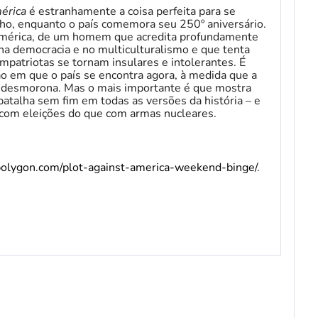
mérica
é estranhamente a coisa perfeita para se
lho, enquanto o país comemora seu 250º aniversário.
 América, de um homem que acredita profundamente
na democracia e no multiculturalismo e que tenta
mpatriotas se tornam insulares e intolerantes. É
ão em que o país se encontra agora, à medida que a
desmorona. Mas o mais importante é que mostra
atalha sem fim em todas as versões da história – e
 com eleições do que com armas nucleares.
polygon.com/plot-against-america-weekend-binge/
.