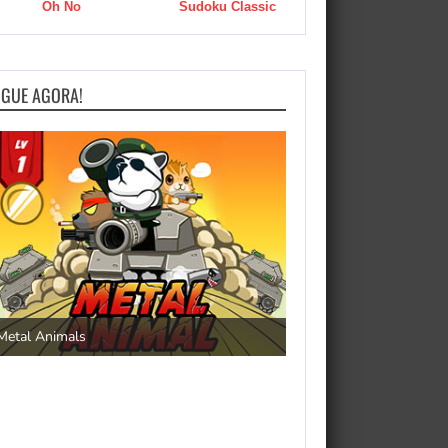
Oh No
Sudoku Classic
OGUE AGORA!
Save the Princess
Metal Animals