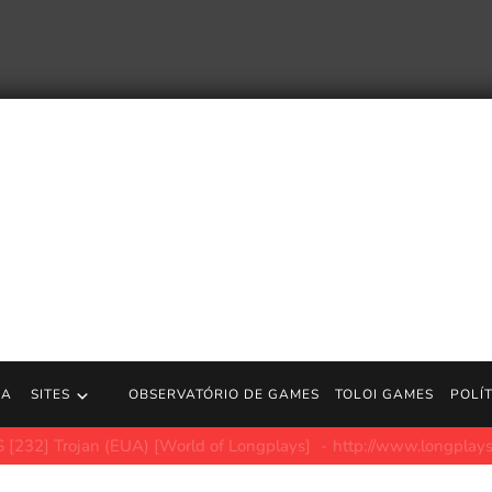
RA
SITES
OBSERVATÓRIO DE GAMES
TOLOI GAMES
POLÍ
ir do Magic é uma campanha de caridade impressa sob demanda c