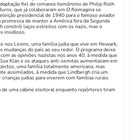
daptação fiel do romance homônimo de Philip Roth
Burns, que já colaboraram em
O fio
imagina se
 eleição presidencial de 1940 para o famoso aviador
a promessa de manter a América fora da Segunda
 constrói laços estreitos com os nazis, mas o
s insidioso.
te nos Levins, uma família judia que vive em Newark,
s mudanças do país ao seu redor. O programa deixa
com as opiniões nazistas nos anos 40, à medida que
 Klux Klan e os ataques anti-semitas aumentavam em
spectos, uma família totalmente americana, mas
te assimilados, à medida que Lindbergh cria um
 crianças judias para viverem com famílias rurais.