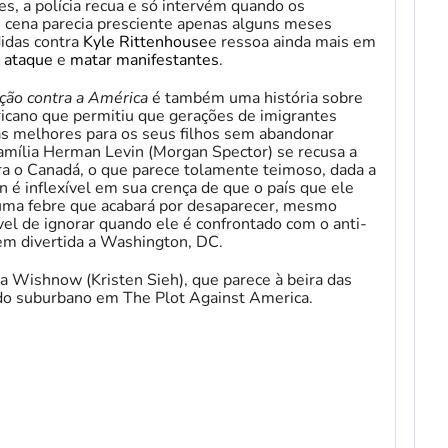
s, a polícia recua e só intervém quando os
 cena parecia presciente apenas alguns meses
idas contra
Kyle Rittenhouse
e ressoa ainda mais em
E
ataque
e
matar manifestantes
.
ção contra a América
é também uma história sobre
ricano que permitiu que gerações de imigrantes
as melhores para os seus filhos sem abandonar
 família Herman Levin (Morgan Spector) se recusa a
ara o Canadá, o que parece tolamente teimoso, dada a
é inflexível em sua crença de que o país que ele
ma febre que acabará por desaparecer, mesmo
el de ignorar quando ele é confrontado com o anti-
em divertida a Washington, DC.