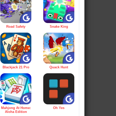
Road Safety
Snake King
Blackjack 21 Pro
Quack Hunt
Mahjong At Home:
Oh Yes
Aloha Edition