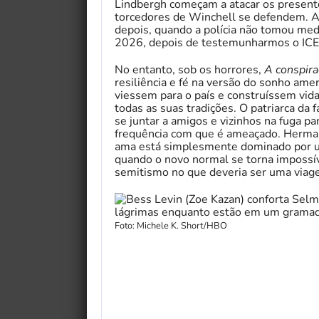
Lindbergh começam a atacar os presente
torcedores de Winchell se defendem. A
depois, quando a polícia não tomou med
2026, depois de testemunharmos o IC
No entanto, sob os horrores,
A conspira
resiliência e fé na versão do sonho ame
viessem para o país e construíssem vid
todas as suas tradições. O patriarca da
se juntar a amigos e vizinhos na fuga p
frequência com que é ameaçado. Herman 
ama está simplesmente dominado por u
quando o novo normal se torna impossív
semitismo no que deveria ser uma viag
Foto: Michele K. Short/HBO