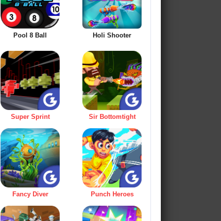
Pool 8 Ball
Holi Shooter
Super Sprint
Sir Bottomtight
Fancy Diver
Punch Heroes