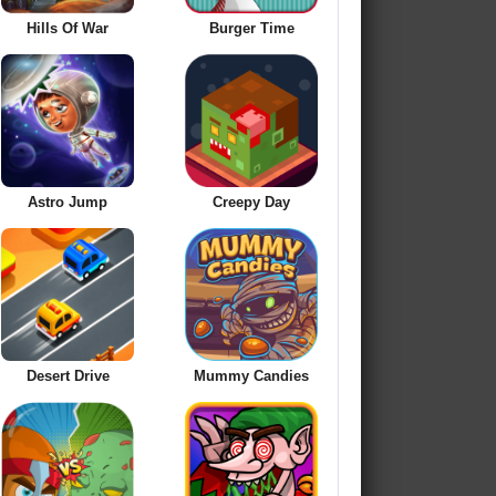
Hills Of War
Burger Time
Astro Jump
Creepy Day
Desert Drive
Mummy Candies