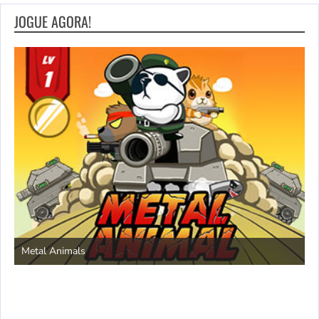
JOGUE AGORA!
S
Metal Animals