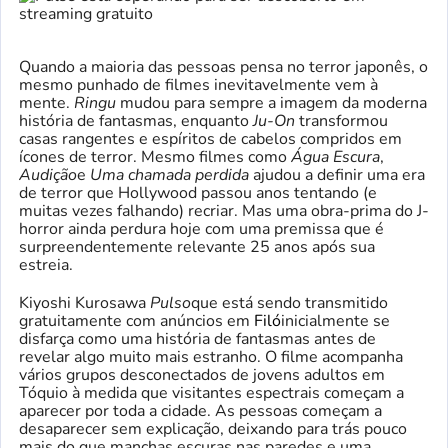
Quando a maioria das pessoas pensa no terror japonês, o
mesmo punhado de filmes inevitavelmente vem à
mente.
Ringu
mudou para sempre a imagem da moderna
história de fantasmas, enquanto
Ju-On
transformou
casas rangentes e espíritos de cabelos compridos em
ícones de terror. Mesmo filmes como
Água Escura
,
Audição
e
Uma chamada perdida
ajudou a definir uma era
de terror que Hollywood passou anos tentando (e
muitas vezes falhando) recriar. Mas uma obra-prima do J-
horror ainda perdura hoje com uma premissa que é
surpreendentemente relevante 25 anos após sua
estreia.
Kiyoshi Kurosawa
Pulso
que está sendo transmitido
gratuitamente com anúncios em
Filó
inicialmente se
disfarça como uma história de fantasmas antes de
revelar algo muito mais estranho. O filme acompanha
vários grupos desconectados de jovens adultos em
Tóquio à medida que visitantes espectrais começam a
aparecer por toda a cidade. As pessoas começam a
desaparecer sem explicação, deixando para trás pouco
mais do que manchas escuras nas paredes e uma