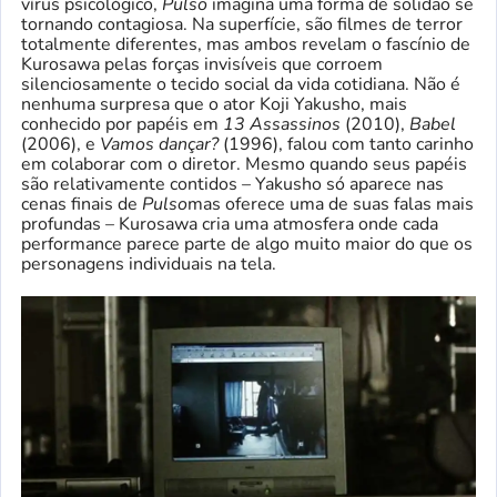
vírus psicológico,
Pulso
imagina uma forma de solidão se
tornando contagiosa. Na superfície, são filmes de terror
totalmente diferentes, mas ambos revelam o fascínio de
Kurosawa pelas forças invisíveis que corroem
silenciosamente o tecido social da vida cotidiana. Não é
nenhuma surpresa que o ator Koji Yakusho, mais
conhecido por papéis em
13 Assassinos
(2010),
Babel
(2006), e
Vamos dançar?
(1996), falou com tanto carinho
em colaborar com o diretor. Mesmo quando seus papéis
são relativamente contidos – Yakusho só aparece nas
cenas finais de
Pulso
mas oferece uma de suas falas mais
profundas – Kurosawa cria uma atmosfera onde cada
performance parece parte de algo muito maior do que os
personagens individuais na tela.