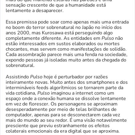
sensação crescente de que a humanidade está
lentamente a desaparecer.
Essa premissa pode soar como apenas mais uma entrada
no boom do terror sobrenatural no Japão no início dos
anos 2000, mas Kurosawa está perseguindo algo
completamente diferente. As entidades em
Pulso
não
estão interessados ​​em sustos elaborados ou mortes
chocantes, mas servem como manifestações de solidão.
Cada assombração parece mais uma fenda na sociedade,
expondo pessoas já isoladas muito antes da chegada do
sobrenatural.
Assistindo
Pulso
hoje é perturbador por razões
inteiramente novas. Muito antes dos smartphones e dos
intermináveis ​​feeds algorítmicos se tornarem parte da
vida cotidiana,
Pulso
imaginou a internet como um
espaço onde a conexão humana se dissolve lentamente
em vez de florescer. Os personagens se aproximam
desesperadamente por meio de telas brilhantes de
computador, apenas para se desconectarem cada vez
mais do mundo ao seu redor. É uma visão notavelmente
presciente que previu estranhamente os efeitos
colaterais emocionais da era digital que se aproxima.