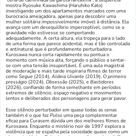
mostra Ryosuke Kawashima (Haruhiko Kato)
investigando um dos apartamentos marcados com uma
burocracia ameaçadora, apenas para descobrir uma
mulher solitária impossivelmente imóvel à distância. Ela
avança com um desequilíbrio imperceptível, como se a
gravidade não estivesse se comportando
adequadamente. A certa altura, ela tropeça para o lado
de uma forma que parece acidental, mas é tão controlada
e antinatural que é profundamente perturbadora.
Kurosawa nunca corta rapidamente ou pontua o
momento com música alta, forçando o público a sentar-
se com uma tensão insuportável. É uma aula magistral
de moderação e mais tarde inspiraria filmes de terror
como
Segue
(2014),
Aldeia Uivante
(2019),
O primeiro
presságio
(2024),
Obsessão
(2025), e
Bastidores
(2026), confiando de forma semelhante em períodos
extremos de silêncio, espaço negativo e movimentos
lentos e deliberados dos personagens para gerar pavor.
Esse silêncio perturbador em quase todas as cenas
também é o que faz
Pulso
uma peça complementar
eficaz para
Cura
sem dúvida um dos melhores filmes de
Kurosawa. Enquanto o mistério noir de 1997 explora a
violência que se espalha pela sociedade quase como um