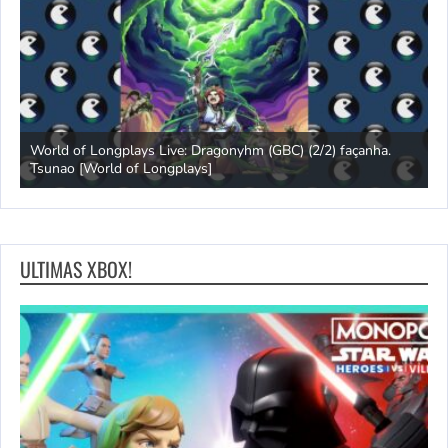
s
World of Longplays Live: Dragonyhm (GBC) (2/2) façanha.
Tsunao [World of Longplays]
L
ULTIMAS XBOX!