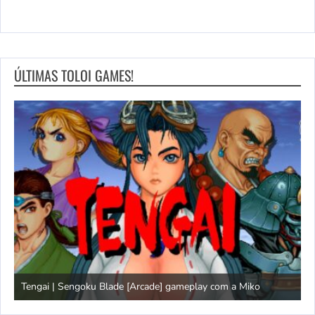
ÚLTIMAS TOLOI GAMES!
Tengai | Sengoku Blade [Arcade] gameplay com a Miko
D