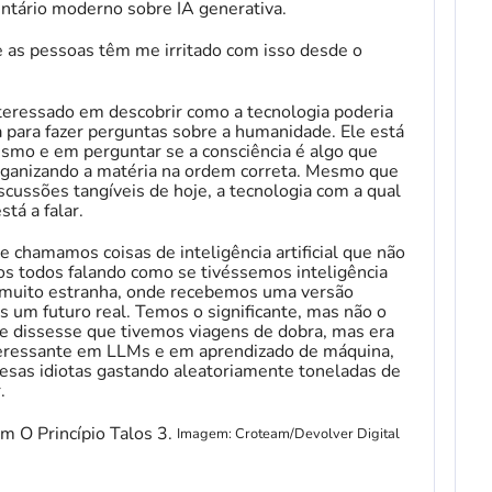
ntário moderno sobre IA generativa.
 as pessoas têm me irritado com isso desde o
interessado em descobrir como a tecnologia poderia
a para fazer perguntas sobre a humanidade. Ele está
ismo e em perguntar se a consciência é algo que
rganizando a matéria na ordem correta. Mesmo que
cussões tangíveis de hoje, a tecnologia com a qual
tá a falar.
hamamos coisas de inteligência artificial que não
amos todos falando como se tivéssemos inteligência
oisa muito estranha, onde recebemos uma versão
s um futuro real. Temos o significante, mas não o
e dissesse que tivemos viagens de dobra, mas era
teressante em LLMs e em aprendizado de máquina,
s idiotas gastando aleatoriamente toneladas de
.
Imagem: Croteam/Devolver Digital