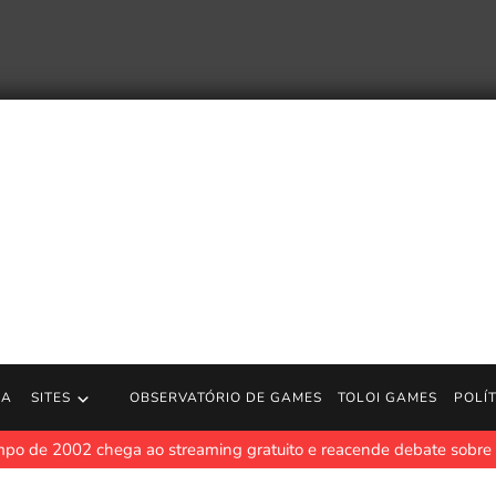
RA
SITES
OBSERVATÓRIO DE GAMES
TOLOI GAMES
POLÍ
po de 2002 chega ao streaming gratuito e reacende debate sobre