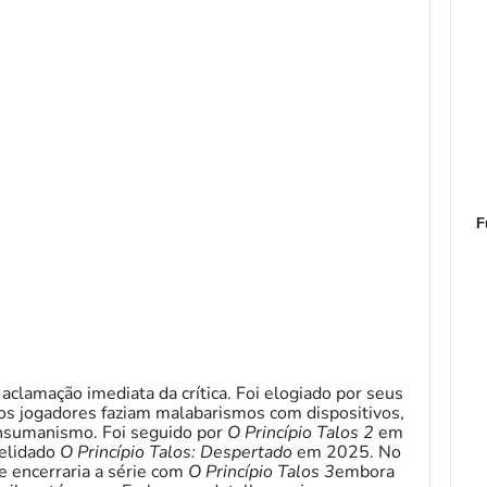
F
clamação imediata da crítica. Foi elogiado por seus
 os jogadores faziam malabarismos com dispositivos,
ransumanismo. Foi seguido por
O Princípio Talos 2
em
pelidado
O Princípio Talos: Despertado
em 2025. No
e encerraria a série com
O Princípio Talos 3
embora