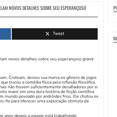
VELAM NOVOS DETALHES SOBRE SEU ESPERANÇOSO
P
Tweet
N
am, Croteam, deixou sua marca no gênero de jogos
que trocou a comédia física pela reflexão filosófica.
ais não fossem suficientemente desafiadores por si
ito maior em uma dura história de ficção científica
m mundo povoado por andróides frios. Ele chutou os
eio-fio para oferecer uma exploração otimista da
ze anos depois a equipe está trabalhando