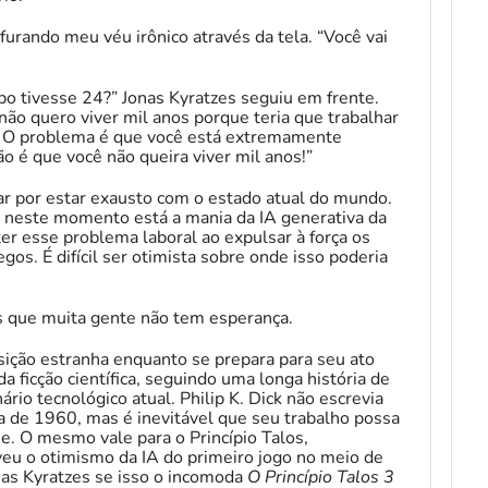
furando meu véu irônico através da tela. “Você vai
po tivesse 24?” Jonas Kyratzes seguiu em frente.
ão quero viver mil anos porque teria que trabalhar
o! O problema é que você está extremamente
o é que você não queira viver mil anos!”
r por estar exausto com o estado atual do mundo.
 neste momento está a mania da IA ​​generativa da
ter esse problema laboral ao expulsar à força os
os. É difícil ser otimista sobre onde isso poderia
 que muita gente não tem esperança.
sição estranha enquanto se prepara para seu ato
 da ficção científica, seguindo uma longa história de
rio tecnológico atual. Philip K. Dick não escrevia
 de 1960, mas é inevitável que seu trabalho possa
je. O mesmo vale para o Princípio Talos,
veu o otimismo da IA ​​do primeiro jogo no meio de
as Kyratzes se isso o incomoda
O Princípio Talos 3