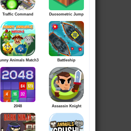
Traffic Command
Duosometric Jump
unny Animals Match3
Battleship
2048
Assassin Knight