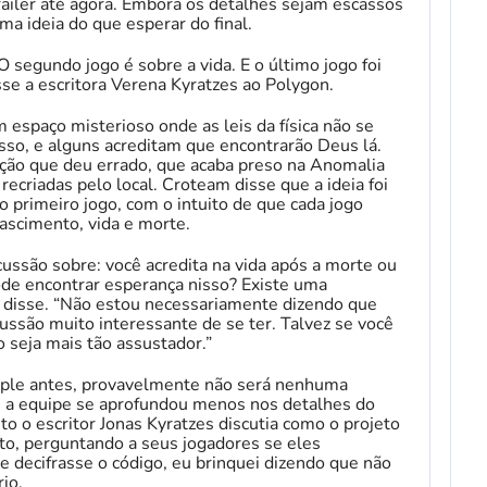
ailer até agora. Embora os detalhes sejam escassos
a ideia do que esperar do final.
 segundo jogo é sobre a vida. E o último jogo foi
sse a escritora Verena Kyratzes ao Polygon.
espaço misterioso onde as leis da física não se
isso, e alguns acreditam que encontrarão Deus lá.
ão que deu errado, que acaba preso na Anomalia
ecriadas pelo local. Croteam disse que a ideia foi
 primeiro jogo, com o intuito de que cada jogo
nascimento, vida e morte.
cussão sobre: ​​você acredita na vida após a morte ou
ode encontrar esperança nisso? Existe uma
 disse. “Não estou necessariamente dizendo que
ussão muito interessante de se ter. Talvez se você
 seja mais tão assustador.”
ciple antes, provavelmente não será nenhuma
 a equipe se aprofundou menos nos detalhes do
to o escritor Jonas Kyratzes discutia como o projeto
to, perguntando a seus jogadores se eles
 decifrasse o código, eu brinquei dizendo que não
io.