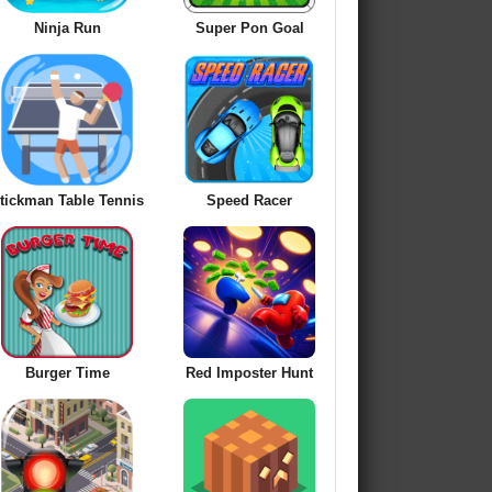
Ninja Run
Super Pon Goal
tickman Table Tennis
Speed Racer
Burger Time
Red Imposter Hunt