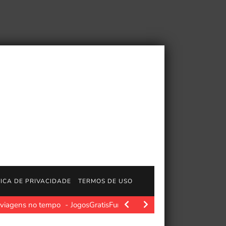
TICA DE PRIVACIDADE
TERMOS DE USO
 viagens no tempo
JogosGratisFun. Quase três anos antes de D