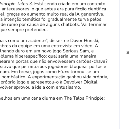
rincípio Talos 3
. Está sendo criado em um contexto
antecessores; o que antes era pura ficção científica
l, graças ao aumento muito real da IA ​​generativa.
ua intenção temática foi gradualmente turva pelos
e rumo por causa de alguns chatbots. Vai terminar
a que sempre pretendeu.
mais como um acidente”, disse-me Davor Hunski,
bros da equipe em uma entrevista em vídeo. A
balhando duro em um novo jogo Serious Sam, e
S
blema hiperespecífico: qual seria uma maneira
oquearem portas que não envolvessem cartões-chave?
itivo que permitia aos jogadores bloquear portas e
oteam. Em breve, jogos como
Fluxo
tornou-se um
ro bombástico. A experimentação ganhou vida própria,
róprio jogo e apresentou-o à Devolver Digital.
volver aprovou a ideia com entusiasmo.