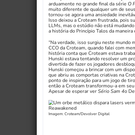
arduamente no grande final da série
O P
muito diferente de qualquer um de seus 
tornou-se agora uma ansiedade inevitáve
Isso deixou a Croteam frustrada, pois s
LLMs, mas o estúdio não está mudando d
a história do Princípio Talos da maneir
“Na verdade, isso surgiu neste mundo 
CCO da Croteam, quando falei com mem
história conta que Croteam estava tra
Hunski estava tentando resolver um pro
divertida de fazer os jogadores desbl
Hunski começou a brincar com um dispos
que abriu as comportas criativas na Cr
ponto de inspiração para um jogo de ti
então a Croteam transformou-a em seu p
Apesar de esperar ver
Sério Sam 4
o De
Imagem: Croteam/Devolver Digital