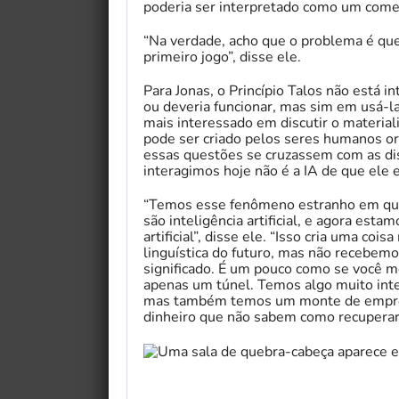
poderia ser interpretado como um come
“Na verdade, acho que o problema é que
primeiro jogo”, disse ele.
Para Jonas, o Princípio Talos não está 
ou deveria funcionar, mas sim em usá-l
mais interessado em discutir o material
pode ser criado pelos seres humanos o
essas questões se cruzassem com as dis
interagimos hoje não é a IA de que ele es
“Temos esse fenômeno estranho em que c
são inteligência artificial, e agora est
artificial”, disse ele. “Isso cria uma c
linguística do futuro, mas não recebemo
significado. É um pouco como se você m
apenas um túnel. Temos algo muito in
mas também temos um monte de empresa
dinheiro que não sabem como recuperar