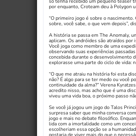
só tenha recebido um pequeno teaser tr
por enquanto, Croteam deu à Polygon um
“O primeiro jogo é sobre o nascimento. O
sobre, você sabe, o que vem depois”, di
A história se passa em The Anomaly, um 
aplicam. Os andróides são atraídos por 
Você joga como membro de uma expediç
observando suas experiências passadas r
concebida durante o desenvolvimento do
explorasse uma parte do ciclo de vida: 
“O que me atraiu na história foi esta dis
não? É algo para se ter medo ou você p
continuidade da alma?” Verena Kyratzes
acredito nisso, mas acho que é uma disc
viveu uma vida boa, o próximo passo não
Se você já jogou um jogo do Talos Prin
surpresa saber que minha conversa com
jogo e mais no debate filosófico. Enquan
lida com a imortalidade como um concei
escolheriam essa opção se a humanidade
gostaria de viver mais do que o necessár